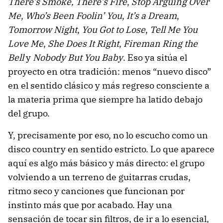
There’s Smoke, There’s Fire
,
Stop Arguing Over
Me
,
Who’s Been Foolin’ You
,
It’s a Dream
,
Tomorrow Night
,
You Got to Lose
,
Tell Me You
Love Me
,
She Does It Right
,
Fireman Ring the
Bell
y
Nobody But You Baby
. Eso ya sitúa el
proyecto en otra tradición: menos “nuevo disco”
en el sentido clásico y más regreso consciente a
la materia prima que siempre ha latido debajo
del grupo.
Y, precisamente por eso, no lo escucho como un
disco country en sentido estricto. Lo que aparece
aquí es algo más básico y más directo: el grupo
volviendo a un terreno de guitarras crudas,
ritmo seco y canciones que funcionan por
instinto más que por acabado. Hay una
sensación de tocar sin filtros, de ir a lo esencial,