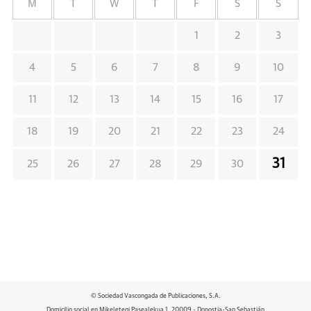
M
T
W
T
F
S
S
1
2
3
4
5
6
7
8
9
10
11
12
13
14
15
16
17
18
19
20
21
22
23
24
31
25
26
27
28
29
30
© Sociedad Vascongada de Publicaciones, S.A.
Domicilio social en Mikeletegi Pasealekua 1. 20009 - Donostia-San Sebastián