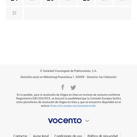
31
© Sociedad Vascongada de Publicaciones, S.A.
Domicilio social en Mikeletegi Pasealekua 1. 20009 - Donostia-San Sebastián
En lo posible, para la resolución de litigios en línea en materia de consumo conforme
Reglamento (UE) 524/2013, se buscará la posibilidad que la Comisión Europea facilita
como plataforma de resolución de litigios en línea y que se encuentra disponible en el
enlace
https://ec.europa.eu/consumers/odr
.
Contactar
Aviso legal
Condiciones de uso
Política de privacidad