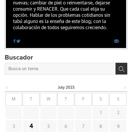
nuevas; cambiar de piel o reinventarse, dejarse
consumir y RENACER. Que cada cual elija su
opción. Hablar de los problemas cotidianos sin
tabú alguno es la enseña de este blog; con la
colaboración de todos seguiremos creciendo.
Buscador
July
2023
M
T
W
T
F
S
S
1
2
4
3
5
6
7
8
9