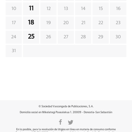
11
10
12
13
14
15
16
18
17
19
20
21
22
23
25
24
26
27
28
29
30
31
© Sociedad Vascongada de Publicaciones, S.A.
Domicilio social en Mikeletegi Pasealekua 1. 20009 - Donostia-San Sebastián
En lo posible, para la resolución de litigios en línea en materia de consumo conforme