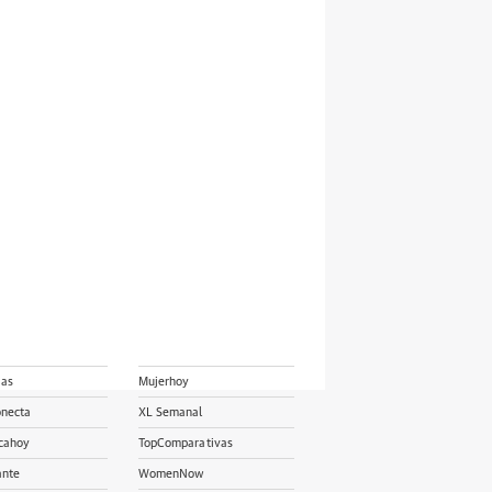
ias
Mujerhoy
onecta
XL Semanal
cahoy
TopComparativas
ante
WomenNow