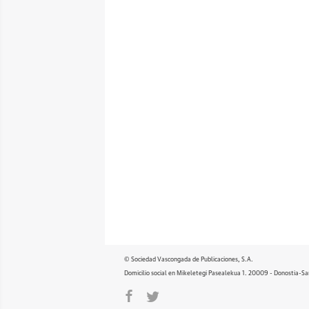
© Sociedad Vascongada de Publicaciones, S.A.
Domicilio social en Mikeletegi Pasealekua 1. 20009 - Donostia-Sa