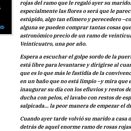
rojas del ramo que le regaló ayer su marido.
s
especialmente las flores o será que le pare
estúpido, algo tan efímero y perecedero –c
alguna se pueden comprar tantas cosas qu
astronómico precio de un ramo de veinticua
Veinticuatro, una por año.
Espera a escuchar el golpe sordo de la pue
está libre para levantarse y dirigirse al cu
que es lo que más le fastidia de la conviven
en un baño que no está limpio –y mira que ell
inaugurar su día con los efluvios y restos d
ducha con pelos, el lavabo con restos de es
salpicada… la peor manera de empezar el dí
Cuando ayer tarde volvió su marido a casa 
detrás de aquel enorme ramo de rosas rojas