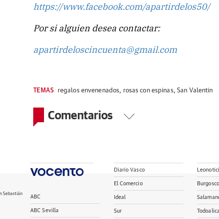
https://www.facebook.com/apartirdelos50/
Por si alguien desea contactar:
apartirdeloscincuenta@gmail.com
TEMAS
regalos envenenados
,
rosas con espinas
,
San Valentin
Comentarios
Diario Vasco
Leonotic
El Comercio
Burgosc
n Sebastián
ABC
Ideal
Salaman
ABC Sevilla
Sur
Todoalic