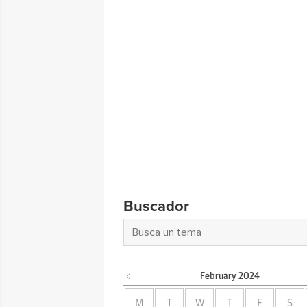
Buscador
February
2024
M
T
W
T
F
S