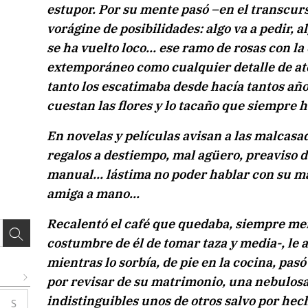
estupor. Por su mente pasó –en el transcur
vorágine de posibilidades: algo va a pedir, 
se ha vuelto loco… ese ramo de rosas con la 
extemporáneo como cualquier detalle de ate
tanto los escatimaba desde hacía tantos añ
cuestan las flores y lo tacaño que siempre h
En novelas y películas avisan a las malcasad
regalos a destiempo, mal agüero, preaviso de
manual… lástima no poder hablar con su ma
amiga a mano…
Recalentó el café que quedaba, siempre meno
costumbre de él de tomar taza y media-, le 
mientras lo sorbía, de pie en la cocina, pas
por revisar de su matrimonio, una nebulosa
indistinguibles unos de otros salvo por he
S