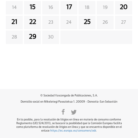
15
17
20
14
16
18
19
21
22
25
23
24
26
27
29
28
30
© Sociedad Vascongada de Publicaciones, S.A.
Domicilio social en Mikeletegi Pasealekua 1. 20009 - Donostia-San Sebastián
En lo posible, para la resolución de litigios en línea en materia de consumo conforme
Reglamento (UE) 524/2013, se buscará la posibilidad que la Comisión Europea facilita
como plataforma de resolución de litigios en línea y que se encuentra disponible en el
enlace
https://ec.europa.eu/consumers/odr
.