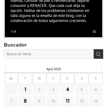
nuevas; cambiar de piel o reinventarse, dejarse
consumir y RENACER. Que cada cual elija su
opción. Hablar de los problemas cotidianos sin
tabú alguno es la enseña de este blog; con la
colaboración de todos seguiremos creciendo.
Buscador
April
2025
M
T
W
T
F
S
S
1
4
2
3
5
6
8
11
7
9
10
12
13