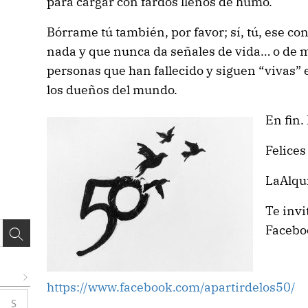
para cargar con fardos llenos de humo.
Bórrame tú también, por favor; sí, tú, ese co
nada y que nunca da señales de vida… o de m
personas que han fallecido y siguen “vivas” 
los dueños del mundo.
En fin.
Felices
LaAlqu
Te invi
Facebo
https://www.facebook.com/apartirdelos50/
S