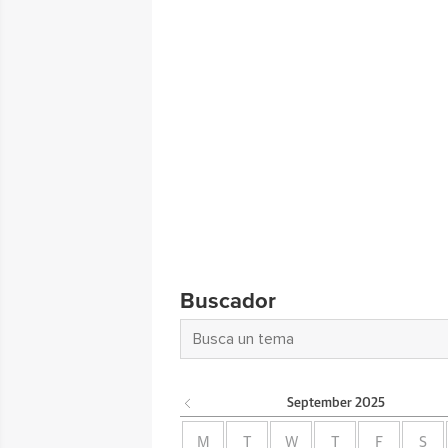
Buscador
September
2025
M
T
W
T
F
S