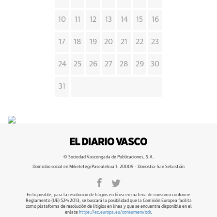
10
11
12
13
14
15
16
17
18
19
20
21
22
23
24
25
26
27
28
29
30
31
© Sociedad Vascongada de Publicaciones, S.A.
Domicilio social en Mikeletegi Pasealekua 1. 20009 - Donostia-San Sebastián
En lo posible, para la resolución de litigios en línea en materia de consumo conforme
Reglamento (UE) 524/2013, se buscará la posibilidad que la Comisión Europea facilita
como plataforma de resolución de litigios en línea y que se encuentra disponible en el
enlace
https://ec.europa.eu/consumers/odr
.