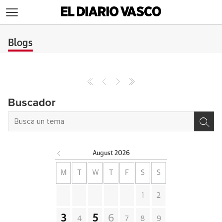
>
Blogs
Buscador
August
2026
M
T
W
T
F
S
S
1
2
3
5
6
4
7
8
9