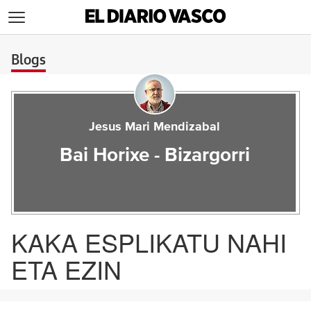
>
Blogs
Jesus Mari Mendizabal
Bai Horixe - Bizargorri
KAKA ESPLIKATU NAHI
ETA EZIN