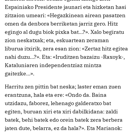
Espainiako Presidente jaunari eta hizketan hasi
zitzaion umeari: «Hegazkinean airean pasatzen
omen da denbora berriketan jarriz gero. Hitz
egingo al dugu biok pixka bat…?». Xalo begiratu
zion neskatxak; eta, eskuartean zeraman
liburua itxirik, zera esan zion: «Zertaz hitz egitea
nahi duzu…?». Eta: «Iruditzen bazaizu -Raxoyk-,
Kataluniaren independentziaz mintza
gaitezke…».
Harritu zen pittin bat neska; laster eman zuen
erantzuna, hala eta ere: «Ondo da. Baina
utzidazu, faborez, lehenago galderatxo bat
egiten, buruan xiri eta xiri dabilkidana: zaldi
batek, behi batek edo orein batek zera berbera
jaten dute, belarra, ez da hala?». Eta Marianok: