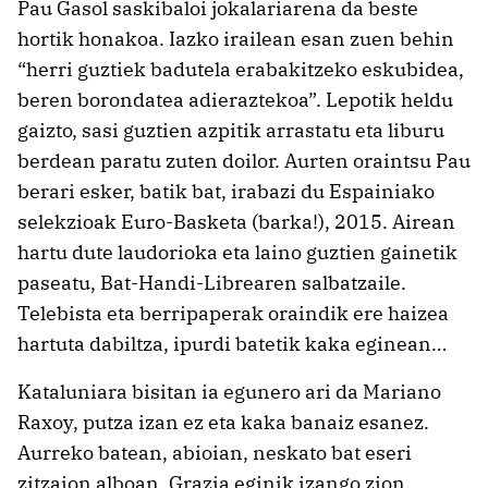
Pau Gasol saskibaloi jokalariarena da beste
hortik honakoa. Iazko irailean esan zuen behin
“herri guztiek badutela erabakitzeko eskubidea,
beren borondatea adieraztekoa”. Lepotik heldu
gaizto, sasi guztien azpitik arrastatu eta liburu
berdean paratu zuten doilor. Aurten oraintsu Pau
berari esker, batik bat, irabazi du Espainiako
selekzioak Euro-Basketa (barka!), 2015. Airean
hartu dute laudorioka eta laino guztien gainetik
paseatu, Bat-Handi-Librearen salbatzaile.
Telebista eta berripaperak oraindik ere haizea
hartuta dabiltza, ipurdi batetik kaka eginean…
Kataluniara bisitan ia egunero ari da Mariano
Raxoy, putza izan ez eta kaka banaiz esanez.
Aurreko batean, abioian, neskato bat eseri
zitzaion alboan. Grazia eginik izango zion