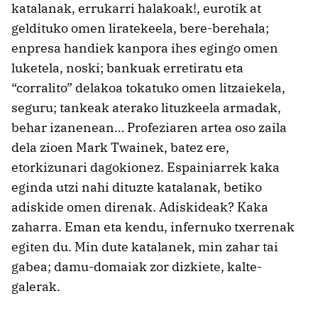
katalanak, errukarri halakoak!, eurotik at
geldituko omen liratekeela, bere-berehala;
enpresa handiek kanpora ihes egingo omen
luketela, noski; bankuak erretiratu eta
“corralito” delakoa tokatuko omen litzaiekela,
seguru; tankeak aterako lituzkeela armadak,
behar izanenean… Profeziaren artea oso zaila
dela zioen Mark Twainek, batez ere,
etorkizunari dagokionez. Espainiarrek kaka
eginda utzi nahi dituzte katalanak, betiko
adiskide omen direnak. Adiskideak? Kaka
zaharra. Eman eta kendu, infernuko txerrenak
egiten du. Min dute katalanek, min zahar tai
gabea; damu-domaiak zor dizkiete, kalte-
galerak.