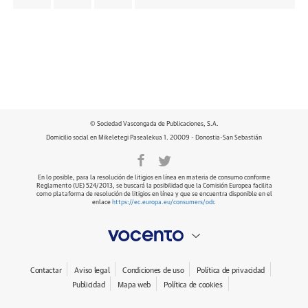
© Sociedad Vascongada de Publicaciones, S.A.
Domicilio social en Mikeletegi Pasealekua 1. 20009 - Donostia-San Sebastián
En lo posible, para la resolución de litigios en línea en materia de consumo conforme
Reglamento (UE) 524/2013, se buscará la posibilidad que la Comisión Europea facilita
como plataforma de resolución de litigios en línea y que se encuentra disponible en el
enlace
https://ec.europa.eu/consumers/odr
.
Contactar
Aviso legal
Condiciones de uso
Política de privacidad
Publicidad
Mapa web
Política de cookies