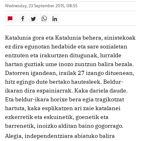
Wednesday, 23 September 2015, 08:55
Katalunia gora eta Katalunia behera, sinistekoak
ez dira egunotan hedabide eta sare sozialetan
entzuten eta irakurtzen ditugunak, lurralde
hartan guztiak ume inozo zuntzun balira bezala.
Datorren igandean, irailak 27 izango dituenean,
hitz egingo dute bertako hautesleek. Beldur-
ikaran dira espainiarrak. Kaka dariela daude.
Eta beldur-ikara horixe bera egia tragikotzat
hartuta, kaka esplikatzen ari zaie katalanei
ezkerretik eta eskuinetik, goenetik eta
barrenetik, inoizko alditan baino gogorrago.
Alegia, independentziara abiatuko balira