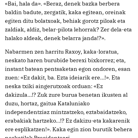
«Bai, hala da». «Beraz, denek bazka berbera
baldin badute, zergatik, kaka egitean, oreinak
egiten ditu bolatxoak, behiak gorotz piloak eta
zaldiak, aldiz, belar-pilota lehorrak? Zer dela-eta
halako aldeak, denek belarra janda!?».
Nabarmen zen harritu Raxoy, kaka-loratua,
neskato haren burubide berexi bixkorrez; eta,
instant batean pentsaketan egon ondoren, esan
zuen: «Ez dakit, ba. Ezta ideiarik ere…!». Eta
neska txiki aingerutxoak orduan: «Ez
dakizula…!? Zuk zure burua benetan ikusten al
duzu, hortaz, gaitua Kataluniako
independentziaz mintzatzeko, eztabaidatzeko,
erabakiak hartzeko…!? Ez dakizu-eta kakarenik
ere esplikatzen!». Kaka egin zion burutik behera
neskatilak Presidenteari.