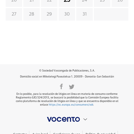
20
21
22
24
25
26
27
28
29
30
31
© Sociedad Vascongada de Publicaciones, S.A.
Domicilio social en Mikeletegi Pasealekua 1. 20009 - Donostia-San Sebastián
En lo posible, para la resolución de litigios en línea en materia de consumo conforme
Reglamento (UE) 524/2013, se buscará la posibilidad que la Comisión Europea facilita
como plataforma de resolución de litigios en línea y que se encuentra disponible en el
enlace
https://ec.europa.eu/consumers/odr
.