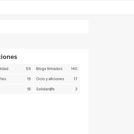
ciones
lidad
59
Blogs firmados
140
tes
19
Ocio y aficiones
17
18
Solidari@s
3