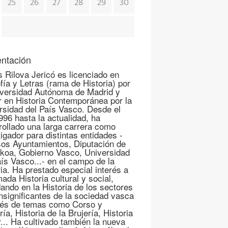
25
26
27
28
29
30
ntación
s Rilova Jericó es licenciado en
fía y Letras (rama de Historia) por
iversidad Autónoma de Madrid y
r en Historia Contemporánea por la
rsidad del País Vasco. Desde el
996 hasta la actualidad, ha
rollado una larga carrera como
igador para distintas entidades -
sos Ayuntamientos, Diputación de
koa, Gobierno Vasco, Universidad
aís Vasco...- en el campo de la
ria. Ha prestado especial interés a
mada Historia cultural y social,
ando en la Historia de los sectores
nsignificantes de la sociedad vasca
vés de temas como Corso y
ría, Historia de la Brujería, Historia
r... Ha cultivado también la nueva