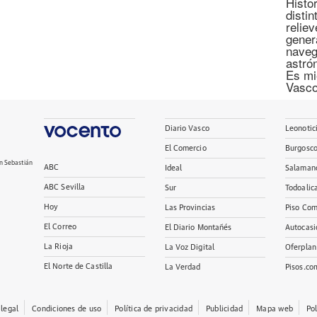
Histor
disti
relie
gener
naveg
astró
Es mi
Vasco
Diario Vasco
Leonotic
El Comercio
Burgosc
n Sebastián
ABC
Ideal
Salaman
ABC Sevilla
Sur
Todoalic
Hoy
Las Provincias
Piso Com
El Correo
El Diario Montañés
Autocasi
La Rioja
La Voz Digital
Oferplan
El Norte de Castilla
La Verdad
Pisos.co
 legal
Condiciones de uso
Política de privacidad
Publicidad
Mapa web
Po