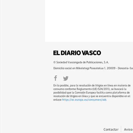
© Sociedad Vascongada de Publicaciones, S.A.
Domicilio social en Mikeletegi Pasealekua 1. 20009 - Donostia-Sa
En lo posible, para la resolución de litigios en línea en materia de
consumo conforme Reglamento (UE) 524/2013, se buscará la
posibilidad que la Comisión Europea facilita como plataforma de
resolución de litigios en línea y que se encuentra disponible en el
enlace
https://ec.europa.eu/consumers/odr
.
Contactar
Aviso