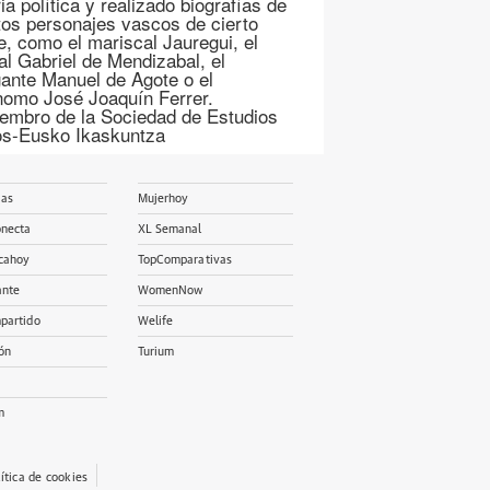
ia política y realizado biografías de
ntos personajes vascos de cierto
ve, como el mariscal Jauregui, el
al Gabriel de Mendizabal, el
ante Manuel de Agote o el
nomo José Joaquín Ferrer.
embro de la Sociedad de Estudios
s-Eusko Ikaskuntza
ias
Mujerhoy
onecta
XL Semanal
cahoy
TopComparativas
ante
WomenNow
partido
Welife
ón
Turium
m
lítica de cookies