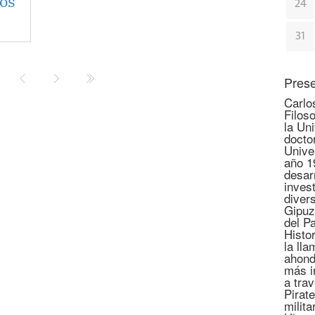
ños
24
31
Prese
Carlo
Filoso
la Un
docto
Unive
año 1
desar
invest
diver
Gipuz
del P
Histo
la lla
ahond
más i
a tra
Pirate
milita