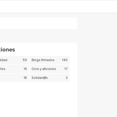
ciones
lidad
59
Blogs firmados
140
tes
19
Ocio y aficiones
17
18
Solidari@s
3