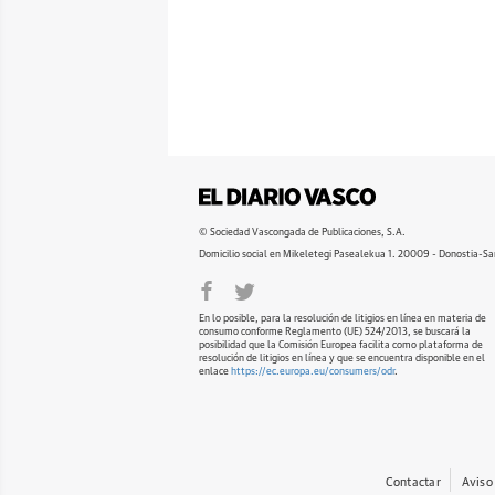
© Sociedad Vascongada de Publicaciones, S.A.
Domicilio social en Mikeletegi Pasealekua 1. 20009 - Donostia-Sa
En lo posible, para la resolución de litigios en línea en materia de
consumo conforme Reglamento (UE) 524/2013, se buscará la
posibilidad que la Comisión Europea facilita como plataforma de
resolución de litigios en línea y que se encuentra disponible en el
enlace
https://ec.europa.eu/consumers/odr
.
Contactar
Aviso