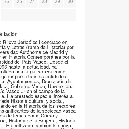
25
26
27
28
29
30
ntación
s Rilova Jericó es licenciado en
fía y Letras (rama de Historia) por
iversidad Autónoma de Madrid y
r en Historia Contemporánea por la
rsidad del País Vasco. Desde el
996 hasta la actualidad, ha
rollado una larga carrera como
igador para distintas entidades -
sos Ayuntamientos, Diputación de
koa, Gobierno Vasco, Universidad
aís Vasco...- en el campo de la
ria. Ha prestado especial interés a
mada Historia cultural y social,
ando en la Historia de los sectores
nsignificantes de la sociedad vasca
vés de temas como Corso y
ría, Historia de la Brujería, Historia
r... Ha cultivado también la nueva