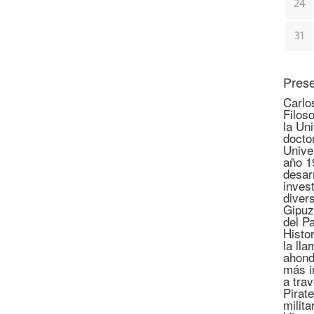
24
31
Prese
Carlo
Filoso
la Un
docto
Unive
año 1
desar
invest
diver
Gipuz
del P
Histo
la lla
ahond
más i
a tra
Pirate
milita