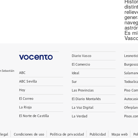
Histor
disti
relie
gener
naveg
astró
Es mi
Vasco
Diario Vasco
Leonotic
El Comercio
Burgosc
n Sebastián
ABC
Ideal
Salaman
ABC Sevilla
Sur
Todoalic
Hoy
Las Provincias
Piso Com
El Correo
El Diario Montañés
Autocasi
La Rioja
La Voz Digital
Oferplan
El Norte de Castilla
La Verdad
Pisos.co
 legal
Condiciones de uso
Política de privacidad
Publicidad
Mapa web
Po