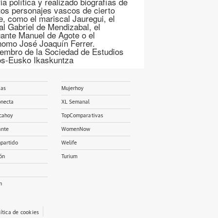
ia política y realizado biografías de
ntos personajes vascos de cierto
ve, como el mariscal Jauregui, el
al Gabriel de Mendizabal, el
ante Manuel de Agote o el
nomo José Joaquín Ferrer.
embro de la Sociedad de Estudios
s-Eusko Ikaskuntza
ias
Mujerhoy
onecta
XL Semanal
cahoy
TopComparativas
ante
WomenNow
partido
Welife
ón
Turium
m
lítica de cookies