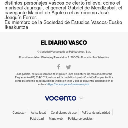
distintos personajes vascos de cierto relieve, como el
mariscal Jauregui, el general Gabriel de Mendizabal, el
navegante Manuel de Agote o el astrónomo José
Joaquín Ferrer.
Es miembro de la Sociedad de Estudios Vascos-Eusko
Ikaskuntza
© Sociedad Vascongada de Publicaciones, S.A.
Domicilio social en Mikeletegi Pasealekua 1. 20009 - Donostia-San Sebastián
En lo posible, para la resolución de litigios en línea en materia de consumo conforme
Reglamento (UE) 524/2013, se buscará la posibilidad que la Comisión Europea facilita
como plataforma de resolución de litigios en línea y que se encuentra disponible en el
enlace
https://ec.europa.eu/consumers/odr
.
Contactar
Aviso legal
Condiciones de uso
Política de privacidad
Publicidad
Mapa web
Política de cookies