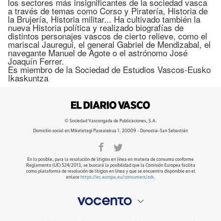
los sectores más insignificantes de la sociedad vasca
a través de temas como Corso y Piratería, Historia de
la Brujería, Historia militar... Ha cultivado también la
nueva Historia política y realizado biografías de
distintos personajes vascos de cierto relieve, como el
mariscal Jauregui, el general Gabriel de Mendizabal, el
navegante Manuel de Agote o el astrónomo José
Joaquín Ferrer.
Es miembro de la Sociedad de Estudios Vascos-Eusko
Ikaskuntza
© Sociedad Vascongada de Publicaciones, S.A.
Domicilio social en Mikeletegi Pasealekua 1. 20009 - Donostia-San Sebastián
En lo posible, para la resolución de litigios en línea en materia de consumo conforme
Reglamento (UE) 524/2013, se buscará la posibilidad que la Comisión Europea facilita
como plataforma de resolución de litigios en línea y que se encuentra disponible en el
enlace
https://ec.europa.eu/consumers/odr
.