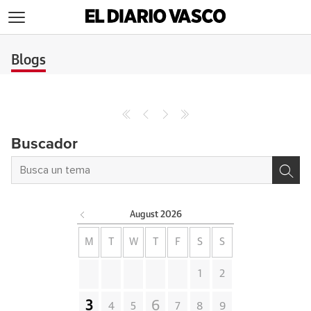
>
Blogs
Buscador
August
2026
M
T
W
T
F
S
S
1
2
3
6
4
5
7
8
9