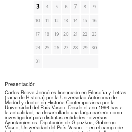
3
7
4
5
6
8
9
10
11
12
13
14
15
16
17
18
19
20
21
22
23
24
25
26
27
28
29
30
31
Presentación
Carlos Rilova Jericó es licenciado en Filosofía y Letras
(rama de Historia) por la Universidad Autónoma de
Madrid y doctor en Historia Contemporánea por la
Universidad del País Vasco. Desde el año 1996 hasta
la actualidad, ha desarrollado una larga carrera como
investigador para distintas entidades -diversos
Ayuntamientos, Diputación de Gipuzkoa, Gobierno
Vasco, Universidad del País Vasco...- en el campo de