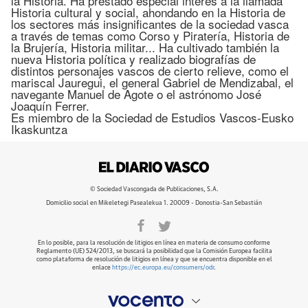
la Historia. Ha prestado especial interés a la llamada
Historia cultural y social, ahondando en la Historia de
los sectores más insignificantes de la sociedad vasca
a través de temas como Corso y Piratería, Historia de
la Brujería, Historia militar... Ha cultivado también la
nueva Historia política y realizado biografías de
distintos personajes vascos de cierto relieve, como el
mariscal Jauregui, el general Gabriel de Mendizabal, el
navegante Manuel de Agote o el astrónomo José
Joaquín Ferrer.
Es miembro de la Sociedad de Estudios Vascos-Eusko
Ikaskuntza
© Sociedad Vascongada de Publicaciones, S.A.
Domicilio social en Mikeletegi Pasealekua 1. 20009 - Donostia-San Sebastián
En lo posible, para la resolución de litigios en línea en materia de consumo conforme
Reglamento (UE) 524/2013, se buscará la posibilidad que la Comisión Europea facilita
como plataforma de resolución de litigios en línea y que se encuentra disponible en el
enlace
https://ec.europa.eu/consumers/odr
.