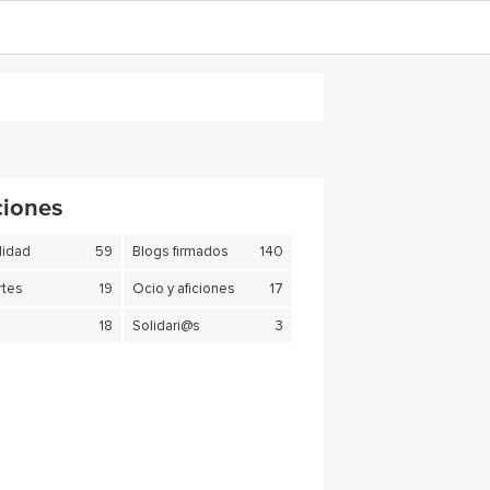
ciones
lidad
59
Blogs firmados
140
tes
19
Ocio y aficiones
17
18
Solidari@s
3