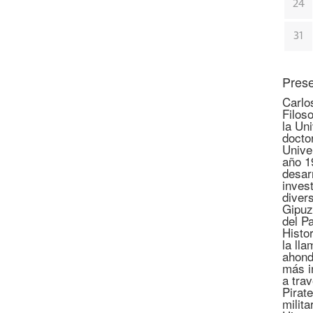
24
31
Prese
Carlo
Filoso
la Un
docto
Unive
año 1
desar
invest
diver
Gipuz
del P
Histo
la lla
ahond
más i
a tra
Pirate
milita