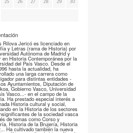
25
26
27
28
29
30
ntación
s Rilova Jericó es licenciado en
fía y Letras (rama de Historia) por
iversidad Autónoma de Madrid y
r en Historia Contemporánea por la
rsidad del País Vasco. Desde el
996 hasta la actualidad, ha
rollado una larga carrera como
igador para distintas entidades -
sos Ayuntamientos, Diputación de
koa, Gobierno Vasco, Universidad
aís Vasco...- en el campo de la
ria. Ha prestado especial interés a
mada Historia cultural y social,
ando en la Historia de los sectores
nsignificantes de la sociedad vasca
vés de temas como Corso y
ría, Historia de la Brujería, Historia
r... Ha cultivado también la nueva