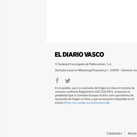
© Sociedad Vascongada de Publicaciones, S.A.
Domicilio social en Mikeletegi Pasealekua 1. 20009 - Donostia-Sa
En lo posible, para la resolución de litigios en línea en materia de
consumo conforme Reglamento (UE) 524/2013, se buscará la
posibilidad que la Comisión Europea facilita como plataforma de
resolución de litigios en línea y que se encuentra disponible en el
enlace
https://ec.europa.eu/consumers/odr
.
Contactar
Aviso