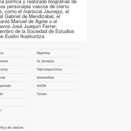
ia política y realizado biografías de
ntos personajes vascos de cierto
ve, como el mariscal Jauregui, el
al Gabriel de Mendizabal, el
ante Manuel de Agote o el
nomo José Joaquín Ferrer.
embro de la Sociedad de Estudios
s-Eusko Ikaskuntza
ias
Mujerhoy
onecta
XL Semanal
cahoy
TopComparativas
ante
WomenNow
partido
Welife
ón
Turium
m
lítica de cookies