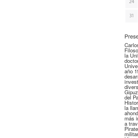
24
31
Prese
Carlo
Filoso
la Un
docto
Unive
año 1
desar
invest
diver
Gipuz
del P
Histo
la lla
ahond
más i
a tra
Pirate
milita