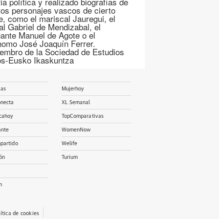
ia política y realizado biografías de
ntos personajes vascos de cierto
ve, como el mariscal Jauregui, el
al Gabriel de Mendizabal, el
ante Manuel de Agote o el
nomo José Joaquín Ferrer.
embro de la Sociedad de Estudios
s-Eusko Ikaskuntza
ias
Mujerhoy
onecta
XL Semanal
cahoy
TopComparativas
ante
WomenNow
partido
Welife
ón
Turium
m
lítica de cookies