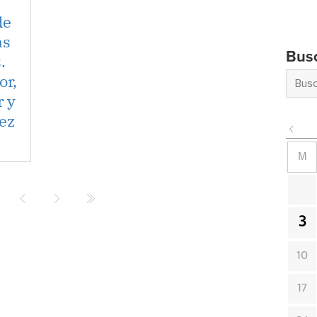
de
as
Bus
.
or,
r y
ez
M
3
10
17