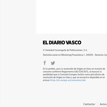
© Sociedad Vascongada de Publicaciones, S.A.
Domicilio social en Mikeletegi Pasealekua 1. 20009 - Donostia-Sa
En lo posible, para la resolución de litigios en línea en materia de
consumo conforme Reglamento (UE) 524/2013, se buscará la
posibilidad que la Comisión Europea facilita como plataforma de
resolución de litigios en línea y que se encuentra disponible en el
enlace
https://ec.europa.eu/consumers/odr
.
Contactar
Aviso