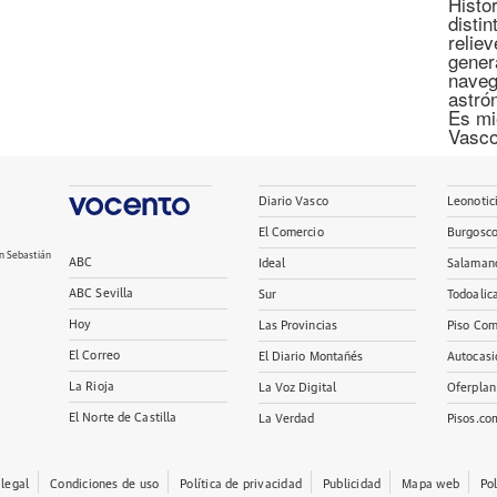
Histor
disti
relie
gener
naveg
astró
Es mi
Vasco
Diario Vasco
Leonotic
El Comercio
Burgosc
n Sebastián
ABC
Ideal
Salaman
ABC Sevilla
Sur
Todoalic
Hoy
Las Provincias
Piso Com
El Correo
El Diario Montañés
Autocasi
La Rioja
La Voz Digital
Oferplan
El Norte de Castilla
La Verdad
Pisos.co
 legal
Condiciones de uso
Política de privacidad
Publicidad
Mapa web
Po