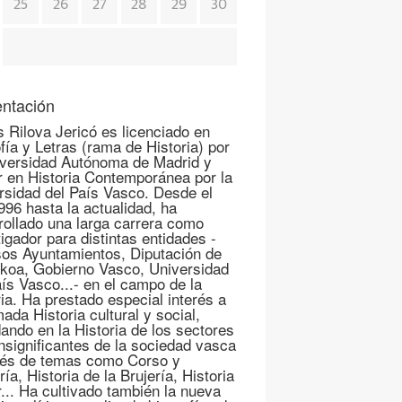
25
26
27
28
29
30
ntación
s Rilova Jericó es licenciado en
fía y Letras (rama de Historia) por
iversidad Autónoma de Madrid y
r en Historia Contemporánea por la
rsidad del País Vasco. Desde el
996 hasta la actualidad, ha
rollado una larga carrera como
igador para distintas entidades -
sos Ayuntamientos, Diputación de
koa, Gobierno Vasco, Universidad
aís Vasco...- en el campo de la
ria. Ha prestado especial interés a
mada Historia cultural y social,
ando en la Historia de los sectores
nsignificantes de la sociedad vasca
vés de temas como Corso y
ría, Historia de la Brujería, Historia
r... Ha cultivado también la nueva