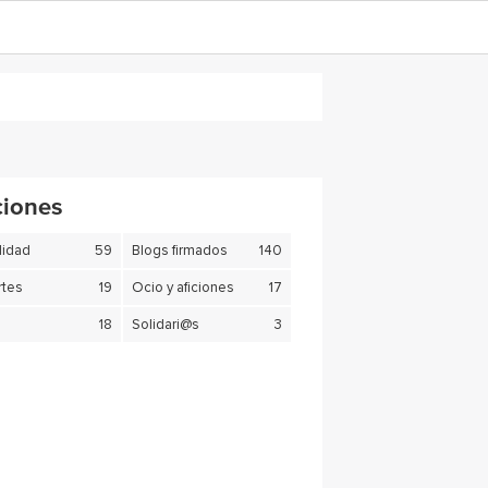
ciones
lidad
59
Blogs firmados
140
tes
19
Ocio y aficiones
17
18
Solidari@s
3