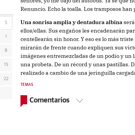
señores, yo me bajo del autobús. Ya sé que n
Renuncio. Echo la toalla. Los tramposos han 
Una sonrisa amplia y dentadura albina
serán
S
ellos/ellas. Sus engaños les encadenarán pa
1
centellearán sin honor. Y eso es lo más trist
mirarán de frente cuando expliquen sus vic
8
imágenes entremezcladas de un podio y un la
una probeta. De un récord y unas pastillas.
15
realizado a cambio de una jeringuilla cargad
22
TEMAS
Comentarios