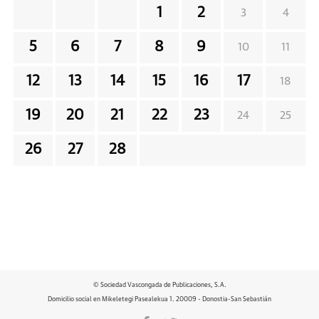
1
2
3
4
5
6
7
8
9
10
11
12
13
14
15
16
17
18
19
20
21
22
23
24
25
26
27
28
© Sociedad Vascongada de Publicaciones, S.A.
Domicilio social en Mikeletegi Pasealekua 1. 20009 - Donostia-San Sebastián