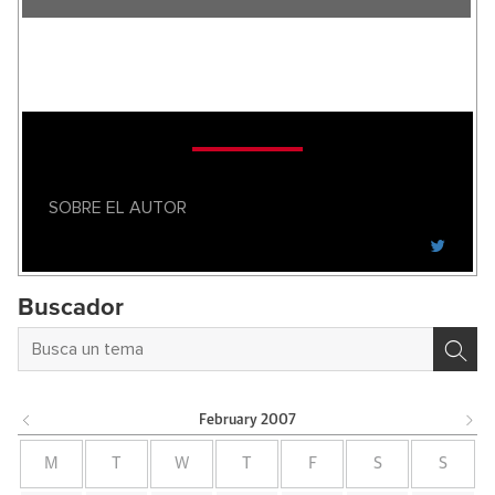
SOBRE EL AUTOR
Buscador
February
2007
M
T
W
T
F
S
S