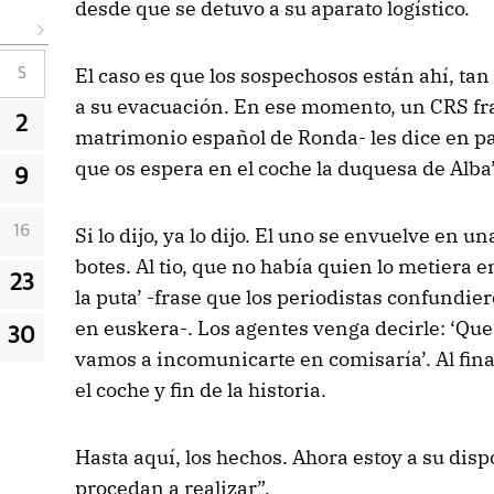
desde que se detuvo a su aparato logístico.
El caso es que los sospechosos están ahí, ta
S
a su evacuación. En ese momento, un CRS fr
2
matrimonio español de Ronda- les dice en pa
que os espera en el coche la duquesa de Alba
9
16
Si lo dijo, ya lo dijo. El uno se envuelve en u
botes. Al tio, que no había quien lo metiera e
23
la puta’ -frase que los periodistas confundie
en euskera-. Los agentes venga decirle: ‘Qu
30
vamos a incomunicarte en comisaría’. Al final
el coche y fin de la historia.
Hasta aquí, los hechos. Ahora estoy a su dis
procedan a realizar”.