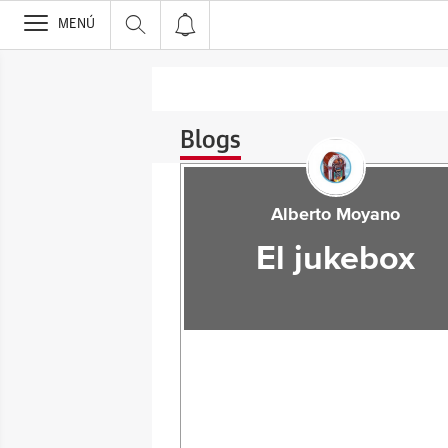
>
MENÚ
Blogs
Alberto Moyano
El jukebox