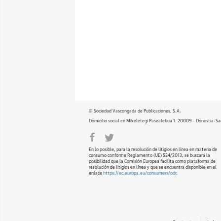
© Sociedad Vascongada de Publicaciones, S.A.
Domicilio social en Mikeletegi Pasealekua 1. 20009 - Donostia-Sa
En lo posible, para la resolución de litigios en línea en materia de
consumo conforme Reglamento (UE) 524/2013, se buscará la
posibilidad que la Comisión Europea facilita como plataforma de
resolución de litigios en línea y que se encuentra disponible en el
enlace
https://ec.europa.eu/consumers/odr
.