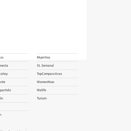
ias
Mujerhoy
onecta
XL Semanal
cahoy
TopComparativas
ante
WomenNow
partido
Welife
ón
Turium
m