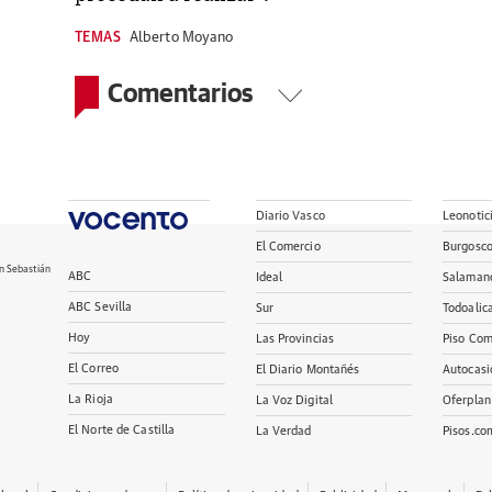
TEMAS
Alberto Moyano
Comentarios
Diario Vasco
Leonotic
El Comercio
Burgosc
n Sebastián
ABC
Ideal
Salaman
ABC Sevilla
Sur
Todoalic
Hoy
Las Provincias
Piso Com
El Correo
El Diario Montañés
Autocasi
La Rioja
La Voz Digital
Oferplan
El Norte de Castilla
La Verdad
Pisos.co