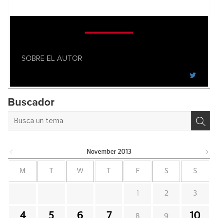
SOBRE EL AUTOR
Buscador
November
2013
M
T
W
T
F
S
S
1
2
3
4
5
6
7
10
8
9