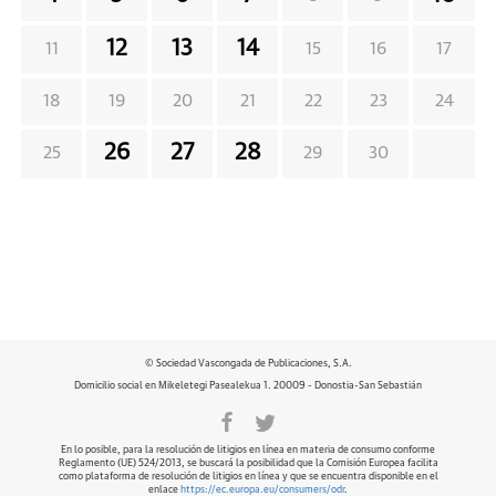
12
13
14
11
15
16
17
18
19
20
21
22
23
24
26
27
28
25
29
30
© Sociedad Vascongada de Publicaciones, S.A.
Domicilio social en Mikeletegi Pasealekua 1. 20009 - Donostia-San Sebastián
En lo posible, para la resolución de litigios en línea en materia de consumo conforme
Reglamento (UE) 524/2013, se buscará la posibilidad que la Comisión Europea facilita
como plataforma de resolución de litigios en línea y que se encuentra disponible en el
enlace
https://ec.europa.eu/consumers/odr
.