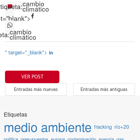
cambio
tiqueta:
climático
et="blank">
cambio
eta:
climático
" target="_blank">
VER POST
Entradas más nuevas
Entradas más antiguas
Etiquetas
medio ambiente
fracking
río+20
política
presupuestos
europa
contaminación
energía
gas