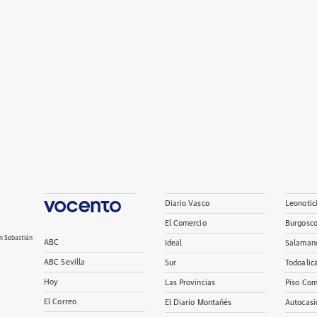
Diario Vasco
Leonotic
El Comercio
Burgosc
n Sebastián
ABC
Ideal
Salaman
ABC Sevilla
Sur
Todoalic
Hoy
Las Provincias
Piso Com
El Correo
El Diario Montañés
Autocasi