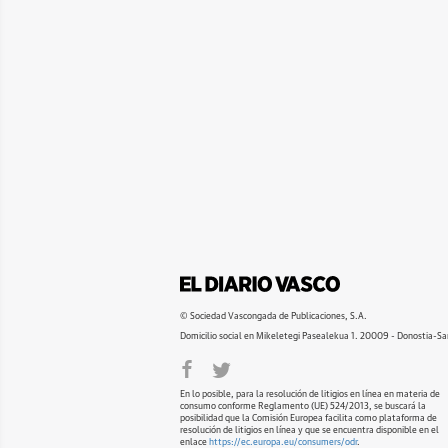
© Sociedad Vascongada de Publicaciones, S.A.
Domicilio social en Mikeletegi Pasealekua 1. 20009 - Donostia-Sa
En lo posible, para la resolución de litigios en línea en materia de
consumo conforme Reglamento (UE) 524/2013, se buscará la
posibilidad que la Comisión Europea facilita como plataforma de
resolución de litigios en línea y que se encuentra disponible en el
enlace
https://ec.europa.eu/consumers/odr
.