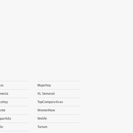
ias
Mujerhoy
onecta
XL Semanal
cahoy
TopComparativas
ante
WomenNow
partido
Welife
ón
Turium