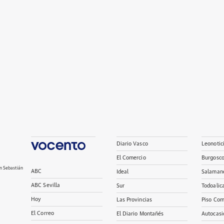
Diario Vasco
Leonotic
El Comercio
Burgosc
n Sebastián
ABC
Ideal
Salaman
ABC Sevilla
Sur
Todoalic
Hoy
Las Provincias
Piso Com
El Correo
El Diario Montañés
Autocasi