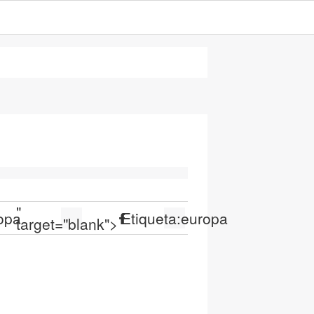
"
opa
Etiqueta:
europa
target="blank">