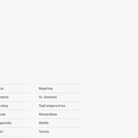
ias
Mujerhoy
onecta
XL Semanal
cahoy
TopComparativas
ante
WomenNow
partido
Welife
ón
Turium