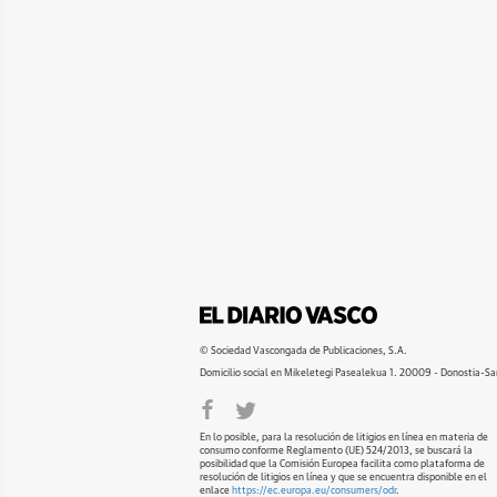
© Sociedad Vascongada de Publicaciones, S.A.
Domicilio social en Mikeletegi Pasealekua 1. 20009 - Donostia-Sa
En lo posible, para la resolución de litigios en línea en materia de
consumo conforme Reglamento (UE) 524/2013, se buscará la
posibilidad que la Comisión Europea facilita como plataforma de
resolución de litigios en línea y que se encuentra disponible en el
enlace
https://ec.europa.eu/consumers/odr
.