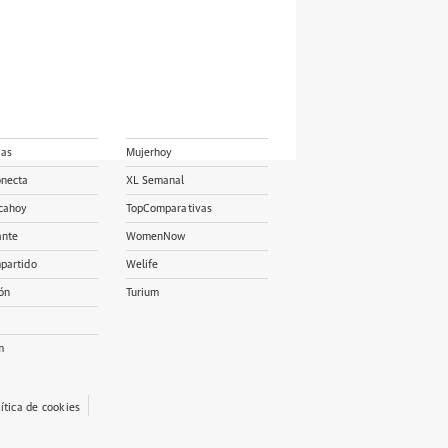
ias
Mujerhoy
onecta
XL Semanal
cahoy
TopComparativas
ante
WomenNow
partido
Welife
ón
Turium
m
lítica de cookies