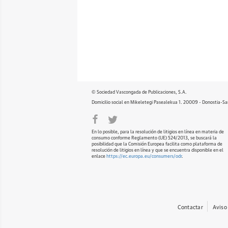
© Sociedad Vascongada de Publicaciones, S.A.
Domicilio social en Mikeletegi Pasealekua 1. 20009 - Donostia-Sa
En lo posible, para la resolución de litigios en línea en materia de
consumo conforme Reglamento (UE) 524/2013, se buscará la
posibilidad que la Comisión Europea facilita como plataforma de
resolución de litigios en línea y que se encuentra disponible en el
enlace
https://ec.europa.eu/consumers/odr
.
Contactar
Aviso