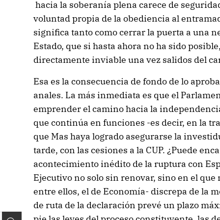
hacia la soberanía plena carece de seguridad
voluntad propia de la obediencia al entramad
significa tanto como cerrar la puerta a una n
Estado, que si hasta ahora no ha sido posibl
directamente inviable una vez salidos del car
Esa es la consecuencia de fondo de lo aproba
anales. La más inmediata es que el Parlame
emprender el camino hacia la independenci
que continúa en funciones -es decir, en la tra
que Mas haya logrado asegurarse la investidu
tarde, con las cesiones a la CUP. ¿Puede enc
acontecimiento inédito de la ruptura con Es
Ejecutivo no solo sin renovar, sino en el que
entre ellos, el de Economía- discrepa de la 
de ruta de la declaración prevé un plazo má
pie las leyes del proceso constituyente, las de