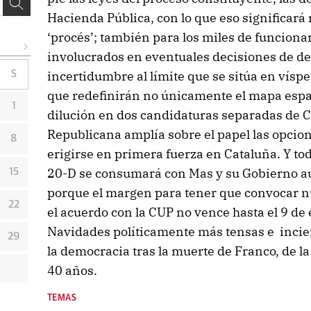
Hacienda Pública, con lo que eso significará 
‘procés’; también para los miles de funciona
involucrados en eventuales decisiones de d
incertidumbre al límite que se sitúa en víspe
S
que redefinirán no únicamente el mapa españ
1
dilución en dos candidaturas separadas de 
Republicana amplía sobre el papel las opci
8
erigirse en primera fuerza en Cataluña. Y tod
20-D se consumará con Mas y su Gobierno aú
15
porque el margen para tener que convocar nue
22
el acuerdo con la CUP no vence hasta el 9 de
Navidades políticamente más tensas e incie
29
la democracia tras la muerte de Franco, de l
40 años.
TEMAS