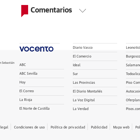
Comentarios
Diario Vasco
Leonotic
El Comercio
Burgosc
n Sebastián
ABC
Ideal
Salaman
ABC Sevilla
Sur
Todoalic
Hoy
Las Provincias
Piso Com
El Correo
El Diario Montañés
Autocasi
La Rioja
La Voz Digital
Oferplan
El Norte de Castilla
La Verdad
Pisos.co
 legal
Condiciones de uso
Política de privacidad
Publicidad
Mapa web
Po