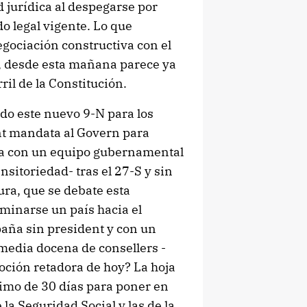
 jurídica al despegarse por
o legal vigente. Lo que
egociación constructiva con el
e, desde esta mañana parece ya
ril de la Constitución.
do este nuevo 9-N para los
nt mandata al Govern para
a con un equipo gubernamental
nsitoriedad- tras el 27-S y sin
ra, que se debate esta
aminarse un país hacia el
paña sin president y con un
 media docena de consellers -
moción retadora de hoy? La hoja
ximo de 30 días para poner en
 la Seguridad Social y las de la