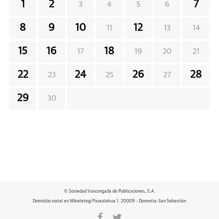
1
2
7
3
4
5
6
8
9
10
12
11
13
14
15
16
18
17
19
20
21
22
24
26
28
23
25
27
29
30
© Sociedad Vascongada de Publicaciones, S.A.
Domicilio social en Mikeletegi Pasealekua 1. 20009 - Donostia-San Sebastián