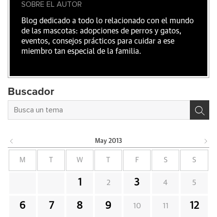
SOBRE EL AUTOR
Blog dedicado a todo lo relacionado con el mundo
de las mascotas: adopciones de perros y gatos,
eventos, consejos prácticos para cuidar a ese
miembro tan especial de la familia.
Buscador
May
2013
M
T
W
T
F
S
S
1
3
2
4
5
6
7
8
9
12
10
11