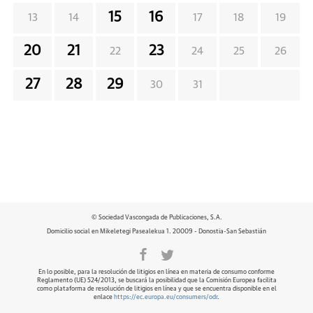
15
16
13
14
17
18
19
20
21
23
22
24
25
26
27
28
29
30
31
© Sociedad Vascongada de Publicaciones, S.A.
Domicilio social en Mikeletegi Pasealekua 1. 20009 - Donostia-San Sebastián
En lo posible, para la resolución de litigios en línea en materia de consumo conforme
Reglamento (UE) 524/2013, se buscará la posibilidad que la Comisión Europea facilita
como plataforma de resolución de litigios en línea y que se encuentra disponible en el
enlace
https://ec.europa.eu/consumers/odr
.