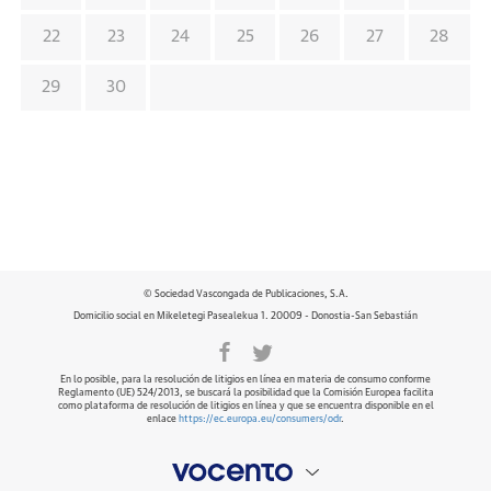
22
23
24
25
26
27
28
29
30
© Sociedad Vascongada de Publicaciones, S.A.
Domicilio social en Mikeletegi Pasealekua 1. 20009 - Donostia-San Sebastián
En lo posible, para la resolución de litigios en línea en materia de consumo conforme
Reglamento (UE) 524/2013, se buscará la posibilidad que la Comisión Europea facilita
como plataforma de resolución de litigios en línea y que se encuentra disponible en el
enlace
https://ec.europa.eu/consumers/odr
.