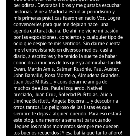
periodista. Devoraba libros y me gustaba escuchar
historias. Vine a Madrid a estudiar periodismo y
mis primeras prácticas fueron en radio Voz. Logré
convencerles para que me dejaran hacer una
agenda cultural diaria. De ahí me viene mi pasión
por las exposiciones, conciertos y cualquier tipo de
ocio que despierte mis sentidos. Sin darme cuenta
me ví entrevistando en diversos medios, casi a
diario, a escritores y he tenido la suerte de haber
conocido a muchos de los que ya admiraba: Ian Mc
Ewan, Martin Amis, Salman Rusdhie, Paul Auster,
John Banville, Rosa Montero, Almudena Grandes,
Juan José Millás… y considerarme amiga de
muchos de ellos: Paula Izquierdo, Nativel
preciado, Juan Cruz, Soledad Puértolas, Alicia
Jiménez Bartlett, Ángela Becerra … y descubrir a
otros tantos. Lo peligroso de las listas es que
siempre te dejas a alguien querido. Para eso estará
este blog, una memoria semanal para cuando
lleguen los malos momentos siempre me queden
los buenos recuerdos ¡Y esa bahía que tanto añoro!