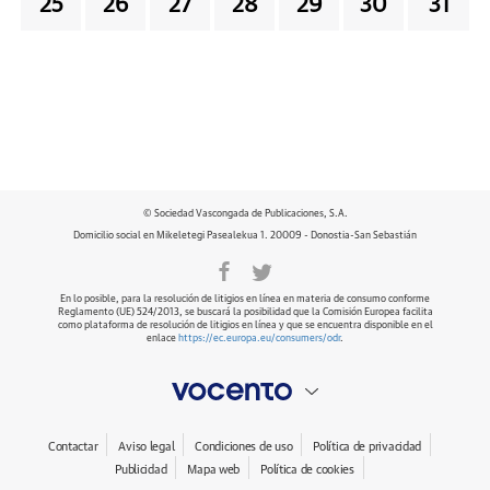
25
26
27
28
29
30
31
© Sociedad Vascongada de Publicaciones, S.A.
Domicilio social en Mikeletegi Pasealekua 1. 20009 - Donostia-San Sebastián
En lo posible, para la resolución de litigios en línea en materia de consumo conforme
Reglamento (UE) 524/2013, se buscará la posibilidad que la Comisión Europea facilita
como plataforma de resolución de litigios en línea y que se encuentra disponible en el
enlace
https://ec.europa.eu/consumers/odr
.
Contactar
Aviso legal
Condiciones de uso
Política de privacidad
Publicidad
Mapa web
Política de cookies