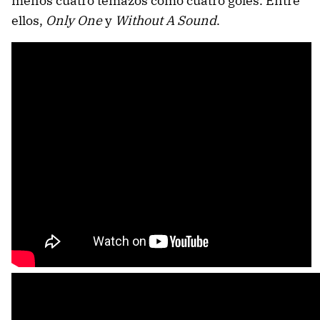
menos cuatro temazos como cuatro goles. Entre
ellos,
Only One
y
Without A Sound
.