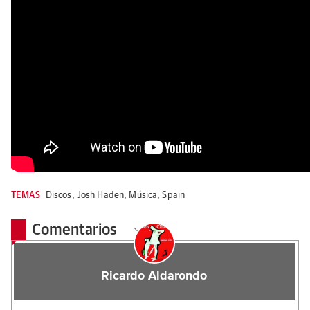
TEMAS
Discos
,
Josh Haden
,
Música
,
Spain
Comentarios
Ricardo Aldarondo