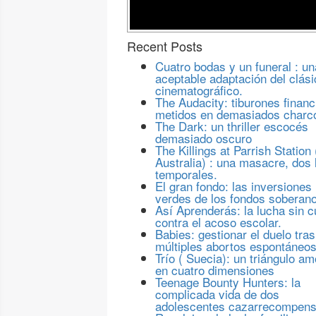
Recent Posts
Cuatro bodas y un funeral : un
aceptable adaptación del clási
cinematográfico.
The Audacity: tiburones financ
metidos en demasiados charc
The Dark: un thriller escocés
demasiado oscuro
The Killings at Parrish Station 
Australia) : una masacre, dos 
temporales.
El gran fondo: las inversiones
verdes de los fondos soberan
Así Aprenderás: la lucha sin c
contra el acoso escolar.
Babies: gestionar el duelo tras
múltiples abortos espontáneo
Trío ( Suecia): un triángulo a
en cuatro dimensiones
Teenage Bounty Hunters: la
complicada vida de dos
adolescentes cazarrecompen