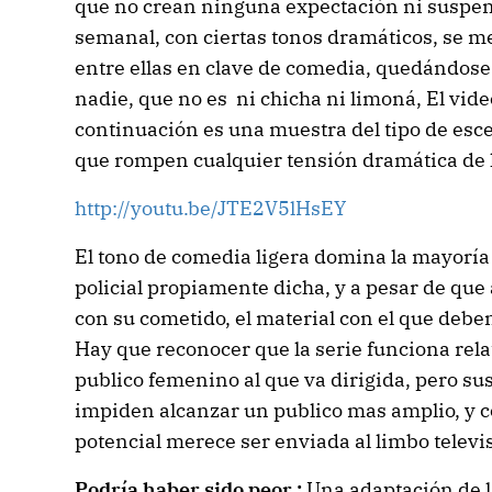
que no crean ninguna expectación ni suspen
semanal, con ciertas tonos dramáticos, se m
entre ellas en clave de comedia, quedándose
nadie, que no es ni chicha ni limoná, El vid
continuación es una muestra del tipo de esc
que rompen cualquier tensión dramática de l
http://youtu.be/JTE2V5lHsEY
El tono de comedia ligera domina la mayoría 
policial propiamente dicha, y a pesar de qu
con su cometido, el material con el que deben 
Hay que reconocer que la serie funciona rel
publico femenino al que va dirigida, pero s
impiden alcanzar un publico mas amplio, y 
potencial merece ser enviada al limbo televis
Podría haber sido peor :
Una adaptación de l