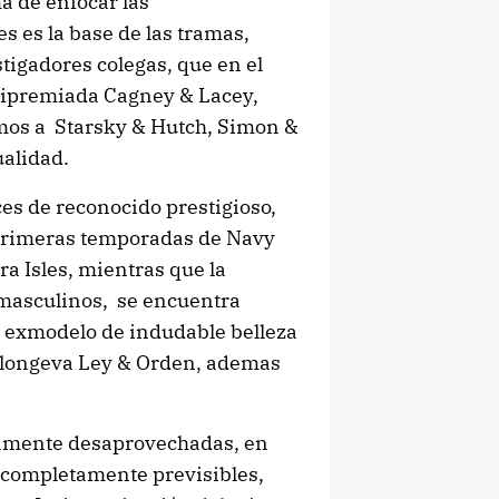
ma de enfocar las
s es la base de las tramas,
stigadores colegas, que en el
ltipremiada Cagney & Lacey,
mos a Starsky & Hutch, Simon &
ualidad.
es de reconocido prestigioso,
 primeras temporadas de Navy
a Isles, mientras que la
 masculinos, se encuentra
 exmodelo de indudable belleza
a longeva Ley & Orden, ademas
tamente desaprovechadas, en
 completamente previsibles,