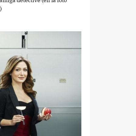
amiga detective (en la foto
)