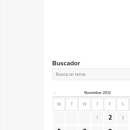
Buscador
November
2012
M
T
W
T
F
S
2
1
3