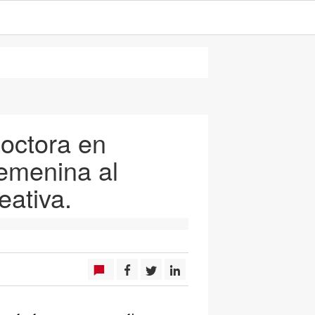
Doctora en
emenina al
eativa.