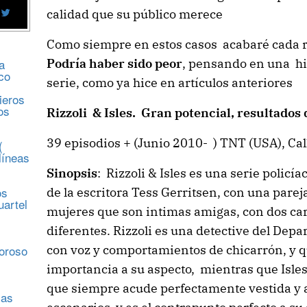
calidad que su público merece
Como siempre en estos casos acabaré cada re
a
Podría haber sido peor
, pensando en una hi
co
serie, como ya hice en artículos anteriores
ieros
os
Rizzoli & Isles. Gran potencial, resultados 
39 episodios + (Junio 2010- ) TNT (USA), Cal
(
líneas
Sinopsis
: Rizzoli & Isles es una serie policí
os
de la escritora Tess Gerritsen, con una pare
uartel
mujeres que son intimas amigas, con dos c
diferentes. Rizzoli es una detective del Depa
s
moroso
con voz y comportamientos de chicarrón, y 
importancia a su aspecto, mientras que Isle
que siempre acude perfectamente vestida y a
sas