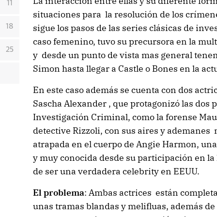
La interacción entre ellas y su diferente for
11
situaciones para la resolución de los crímene
sigue los pasos de las series clásicas de inve
18
caso femenino, tuvo su precursora en la mu
25
y desde un punto de vista mas general tene
Simon hasta llegar a Castle o Bones en la act
En este caso además se cuenta con dos actric
Sascha Alexander , que protagonizó las dos
Investigación Criminal, como la forense Maur
detective Rizzoli, con sus aires y ademanes
atrapada en el cuerpo de Angie Harmon, una
y muy conocida desde su participación en l
de ser una verdadera celebrity en EEUU.
El problema
: Ambas actrices están comple
unas tramas blandas y melifluas, además de