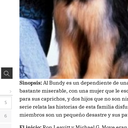
Sinopsis:
Al Bundy es un dependiente de una 
bastante miserable, con una mujer que le es
para sus caprichos, y dos hijos que no son n
S
serie relata las historias de esta familia dis
miembros son un pequeño desastre y sus paté
6
El inicio:
Ron Leavitt y Michael G. Moye eran