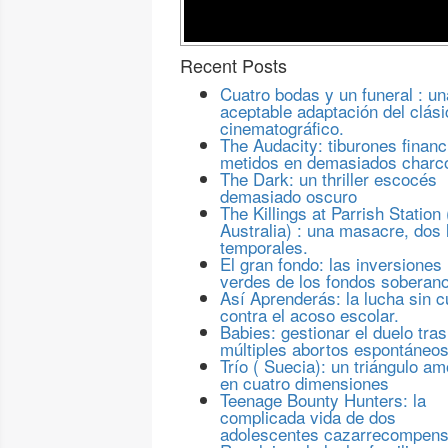
Recent Posts
Cuatro bodas y un funeral : un
aceptable adaptación del clási
cinematográfico.
The Audacity: tiburones financ
metidos en demasiados charc
The Dark: un thriller escocés
demasiado oscuro
The Killings at Parrish Station 
Australia) : una masacre, dos 
temporales.
El gran fondo: las inversiones
verdes de los fondos soberan
Así Aprenderás: la lucha sin c
contra el acoso escolar.
Babies: gestionar el duelo tras
múltiples abortos espontáneo
Trío ( Suecia): un triángulo a
en cuatro dimensiones
Teenage Bounty Hunters: la
complicada vida de dos
adolescentes cazarrecompen