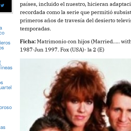
países, incluido el nuestro, hicieran adaptac
recordada como la serie que permitió subsist
primeros años de travesía del desierto televi
a
temporadas.
co
Ficha:
Matrimonio con hijos (Married….. with
ieros
os
1987-Jun 1997. Fox (USA)- la 2 (E)
(
líneas
os
uartel
s
moroso
sas