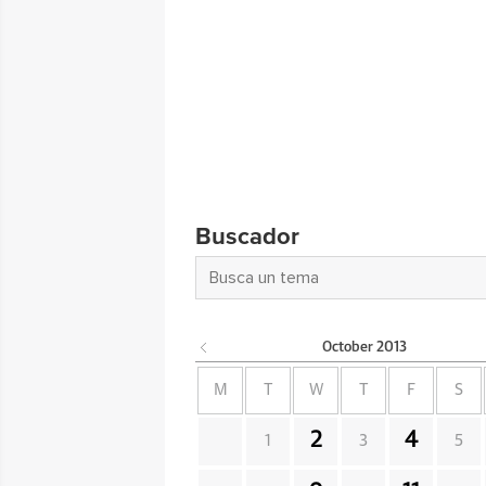
Buscador
October
2013
M
T
W
T
F
S
2
4
1
3
5