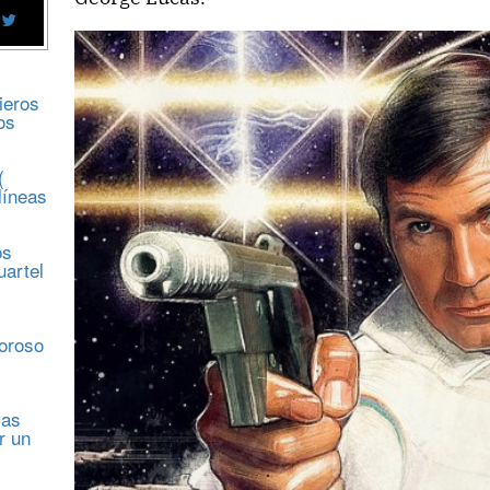
ieros
os
(
líneas
os
uartel
s
moroso
sas
r un