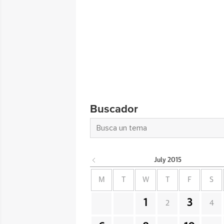
Buscador
July
2015
M
T
W
T
F
S
1
3
2
4