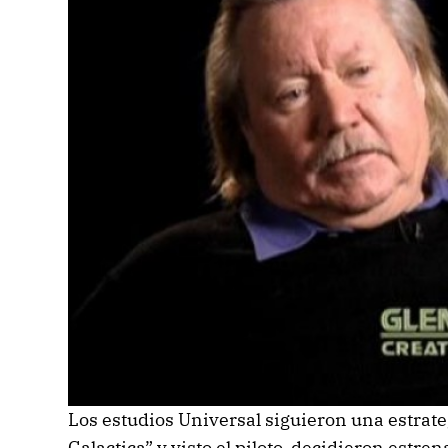
Los estudios Universal siguieron una estrate
Galactica” y visto el piloto, decidieron estre