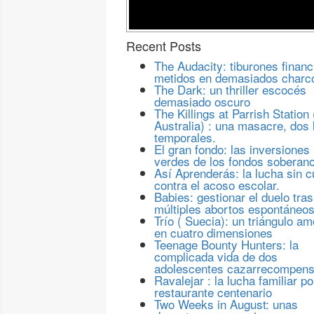
Recent Posts
The Audacity: tiburones financ
metidos en demasiados charc
The Dark: un thriller escocés
demasiado oscuro
The Killings at Parrish Station 
Australia) : una masacre, dos 
temporales.
El gran fondo: las inversiones
verdes de los fondos soberan
Así Aprenderás: la lucha sin c
contra el acoso escolar.
Babies: gestionar el duelo tras
múltiples abortos espontáneo
Trío ( Suecia): un triángulo a
en cuatro dimensiones
Teenage Bounty Hunters: la
complicada vida de dos
adolescentes cazarrecompen
Ravalejar : la lucha familiar po
restaurante centenario
Two Weeks in August: unas