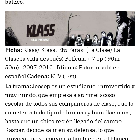
báltico.
Ficha:
Klass/ Klass. Elu Pärast (La Clase/ La
Clase,la vida después) Película + 7 ep ( 90m-
50m) . 2007-2010 .
Idioma:
Estonio subt en
español
Cadena:
ETV ( Est)
La trama:
Joosep es un estudiante introvertido y
muy tímido, que empieza a sufrir el acoso
escolar de todos sus compañeros de clase, que lo
someten a todo tipo de bromas y humillaciones,
hasta que un chico recién llegado del campo,
Kaspar, decide salir en su defensa, lo que
provoca que se convierta también en el blanco