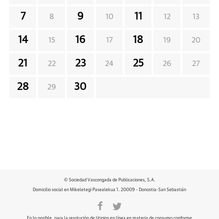
7
9
11
8
10
12
13
14
16
18
15
17
19
20
21
23
25
22
24
26
27
28
30
29
© Sociedad Vascongada de Publicaciones, S.A.
Domicilio social en Mikeletegi Pasealekua 1. 20009 - Donostia-San Sebastián
En lo posible, para la resolución de litigios en línea en materia de consumo conforme