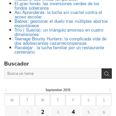
El gran fondo: las inversiones verdes de los
fondos soberanos
Así Aprenderás: la lucha sin cuartel contra el
acoso escolar.
Babies: gestionar el duelo tras múltiples abortos
espontáneos
Trío ( Suecia): un triángulo amoroso en cuatro
dimensiones
Teenage Bounty Hunters: la complicada vida de
dos adolescentes cazarrecompensas
Ravalejar : la lucha familiar por un restaurante
centenario
Buscador
September
2015
M
T
W
T
F
S
S
2
4
1
3
5
6