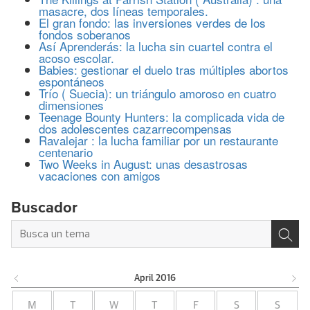
masacre, dos líneas temporales.
El gran fondo: las inversiones verdes de los
fondos soberanos
Así Aprenderás: la lucha sin cuartel contra el
acoso escolar.
Babies: gestionar el duelo tras múltiples abortos
espontáneos
Trío ( Suecia): un triángulo amoroso en cuatro
dimensiones
Teenage Bounty Hunters: la complicada vida de
dos adolescentes cazarrecompensas
Ravalejar : la lucha familiar por un restaurante
centenario
Two Weeks in August: unas desastrosas
vacaciones con amigos
Buscador
April
2016
M
T
W
T
F
S
S