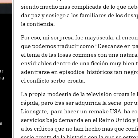
siendo mucho mas complicada de lo que deber
dar paz y sosiego a los familiares de los de
la contienda.
Por eso, mi sorpresa fue mayúscula, al encon
que podemos traducir como “Descanse en paz
el tema de las fosas comunes con una natura
envidiables dentro de una ficción muy bien
adentrarse en episodios históricos tan negr
ar
ma
el conflicto serbo-croata.
La propia modestia de la televisión croata l
rápida, pero tras ser adquirida la serie por
Lionsgate, para hacer un remake USA, ha con
servicios bajo demanda en el Reino Unido y
a
a los críticos que no han hecho mas que conf
serie croata de la historia con la que se estr