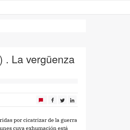
a) . La vergüenza
das por cicatrizar de la guerra
comunes cuya exhumación está