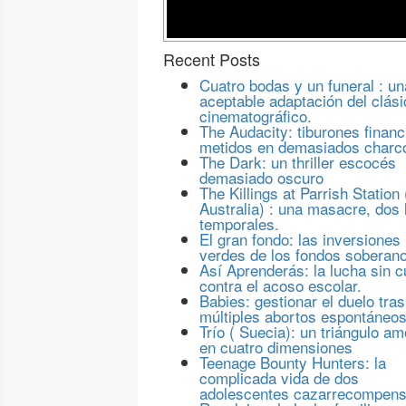
Recent Posts
Cuatro bodas y un funeral : un
aceptable adaptación del clási
cinematográfico.
The Audacity: tiburones financ
metidos en demasiados charc
The Dark: un thriller escocés
demasiado oscuro
The Killings at Parrish Station 
Australia) : una masacre, dos 
temporales.
El gran fondo: las inversiones
verdes de los fondos soberan
Así Aprenderás: la lucha sin c
contra el acoso escolar.
Babies: gestionar el duelo tras
múltiples abortos espontáneo
Trío ( Suecia): un triángulo a
en cuatro dimensiones
Teenage Bounty Hunters: la
complicada vida de dos
adolescentes cazarrecompen