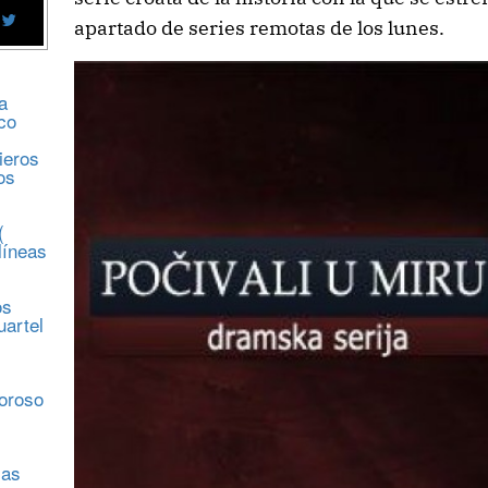
apartado de series remotas de los lunes.
a
co
ieros
os
(
líneas
os
uartel
s
moroso
sas