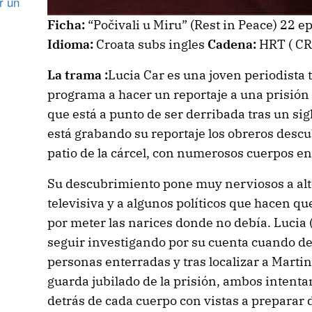
r un
Ficha:
“Počivali u Miru” (Rest in Peace) 22 
Idioma:
Croata subs ingles
Cadena:
HRT ( CR
La trama :
Lucia Car es una joven periodista 
programa a hacer un reportaje a una prisión
que está a punto de ser derribada tras un s
está grabando su reportaje los obreros desc
patio de la cárcel, con numerosos cuerpos en
Su descubrimiento pone muy nerviosos a alto
televisiva y a algunos políticos que hacen qu
por meter las narices donde no debía. Lucia 
seguir investigando por su cuenta cuando de
personas enterradas y tras localizar a Marti
guarda jubilado de la prisión, ambos intenta
detrás de cada cuerpo con vistas a preparar d