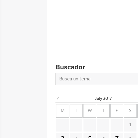
Buscador
July
2017
M
T
W
T
F
S
1