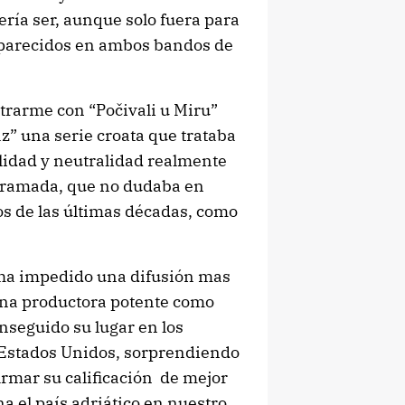
ía ser, aunque solo fuera para
saparecidos en ambos bandos de
trarme con “Počivali u Miru”
” una serie croata que trataba
lidad y neutralidad realmente
 tramada, que no dudaba en
os de las últimas décadas, como
e ha impedido una difusión mas
 una productora potente como
seguido su lugar en los
 Estados Unidos, sorprendiendo
irmar su calificación de mejor
ena el país adriático en nuestro