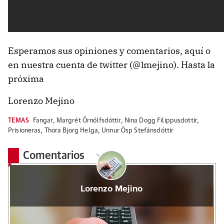
Esperamos sus opiniones y comentarios, aquí o
en nuestra cuenta de twitter (@lmejino). Hasta la
próxima
Lorenzo Mejino
TEMAS
Fangar
,
Mar­grét Örn­ólfs­dótt­ir
,
Nina Dogg Filippusdottir
,
Prisioneras
,
Thora Bjorg Helga
,
Unn­ur Ösp Stef­áns­dótt­ir
Comentarios
Lorenzo Mejino