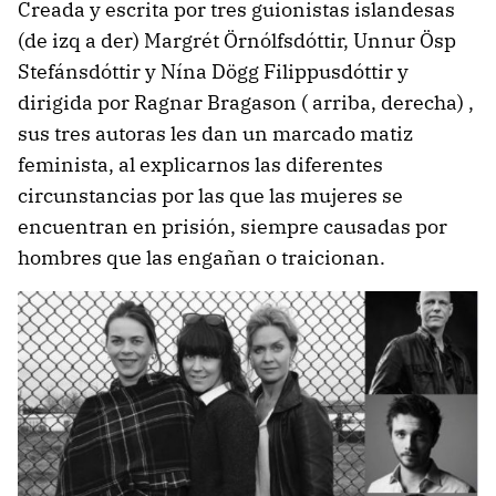
Creada y escrita por tres guionistas islandesas
(de izq a der) Mar­grét Örn­ólfs­dótt­ir, Unn­ur Ösp
Stef­áns­dótt­ir y Nína Dögg Fil­ipp­us­dótt­ir y
dirigida por Ragnar Bragason ( arriba, derecha) ,
sus tres autoras les dan un marcado matiz
feminista, al explicarnos las diferentes
circunstancias por las que las mujeres se
encuentran en prisión, siempre causadas por
hombres que las engañan o traicionan.