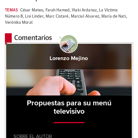
TEMAS
César Mateo
,
Farah Hamed
,
Iñaki Ardanaz
,
La Víctima
Número 8
,
Lisi Linder
,
Marc Cistaré
,
Marcial Alvarez
,
María de Nati
,
Verónika Moral
Comentarios
Lorenzo Mejino
Propuestas para su menú
televisivo
SOBRE EL AUTOR