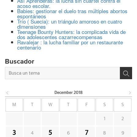
Así Aprenderás: la lucha sin cuartel contra el
acoso escolar.
Babies: gestionar el duelo tras múltiples abortos
espontáneos
Trío ( Suecia): un triángulo amoroso en cuatro
dimensiones
Teenage Bounty Hunters: la complicada vida de
dos adolescentes cazarrecompensas
Ravalejar : la lucha familiar por un restaurante
centenario
Buscador
December
2018
M
T
W
T
F
S
S
1
2
3
5
7
4
6
8
9