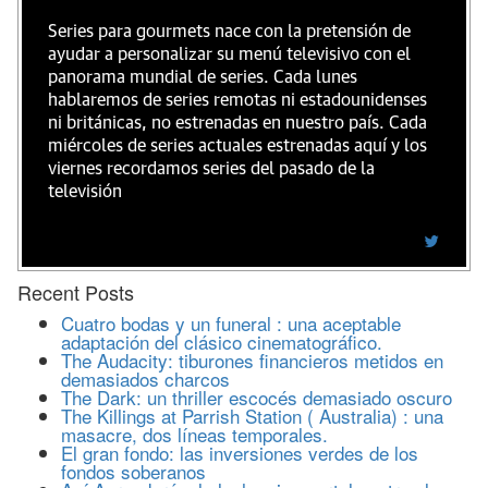
Series para gourmets nace con la pretensión de
ayudar a personalizar su menú televisivo con el
panorama mundial de series. Cada lunes
hablaremos de series remotas ni estadounidenses
ni británicas, no estrenadas en nuestro país. Cada
miércoles de series actuales estrenadas aquí y los
viernes recordamos series del pasado de la
televisión
Recent Posts
Cuatro bodas y un funeral : una aceptable
adaptación del clásico cinematográfico.
The Audacity: tiburones financieros metidos en
demasiados charcos
The Dark: un thriller escocés demasiado oscuro
The Killings at Parrish Station ( Australia) : una
masacre, dos líneas temporales.
El gran fondo: las inversiones verdes de los
fondos soberanos