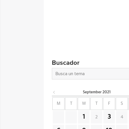
Buscador
September
2021
M
T
W
T
F
S
1
3
2
4