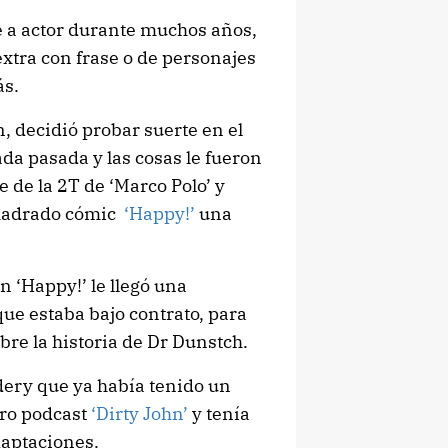
 a actor durante muchos años,
extra con frase o de personajes
ás.
, decidió probar suerte en el
ada pasada y las cosas le fueron
 de la 2T de ‘Marco Polo’ y
smadrado cómic
‘Happy!’
una
 ‘Happy!’ le llegó una
que estaba bajo contrato, para
bre la historia de Dr Dunstch.
ery que ya había tenido un
otro podcast
‘Dirty John’
y tenía
daptaciones.