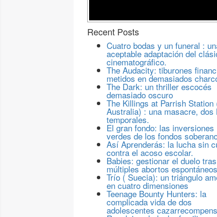
Recent Posts
Cuatro bodas y un funeral : un
aceptable adaptación del clási
cinematográfico.
The Audacity: tiburones financ
metidos en demasiados charc
The Dark: un thriller escocés
demasiado oscuro
The Killings at Parrish Station 
Australia) : una masacre, dos 
temporales.
El gran fondo: las inversiones
verdes de los fondos soberan
Así Aprenderás: la lucha sin c
contra el acoso escolar.
Babies: gestionar el duelo tras
múltiples abortos espontáneo
Trío ( Suecia): un triángulo a
en cuatro dimensiones
Teenage Bounty Hunters: la
complicada vida de dos
adolescentes cazarrecompen