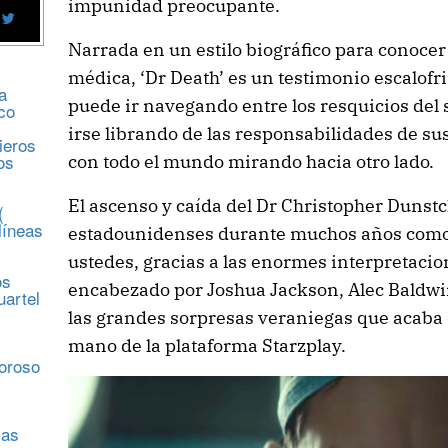
impunidad preocupante.
Narrada en un estilo biográfico para conocer 
médica, ‘Dr Death’ es un testimonio escalof
a
puede ir navegando entre los resquicios del 
co
irse librando de las responsabilidades de su
ieros
os
con todo el mundo mirando hacia otro lado.
El ascenso y caída del Dr Christopher Duns
(
líneas
estadounidenses durante muchos años como
ustedes, gracias a las enormes interpretacio
os
encabezado por Joshua Jackson, Alec Baldwin
uartel
las grandes sorpresas veraniegas que acaba 
mano de la plataforma Starzplay.
s
moroso
sas