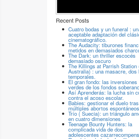
Recent Posts
Cuatro bodas y un funeral : un
aceptable adaptación del clási
cinematográfico.
The Audacity: tiburones financ
metidos en demasiados charc
The Dark: un thriller escocés
demasiado oscuro
The Killings at Parrish Station 
Australia) : una masacre, dos 
temporales.
El gran fondo: las inversiones
verdes de los fondos soberan
Así Aprenderás: la lucha sin c
contra el acoso escolar.
Babies: gestionar el duelo tras
múltiples abortos espontáneo
Trío ( Suecia): un triángulo a
en cuatro dimensiones
Teenage Bounty Hunters: la
complicada vida de dos
adolescentes cazarrecompen