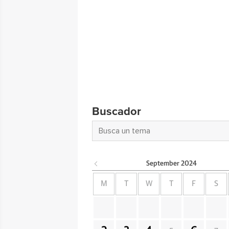
Buscador
September
2024
M
T
W
T
F
S