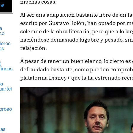
muchas cosas.
Al ser una adaptación bastante libre de un fa
escrito por Gustavo Rolón, han optado por m
a
solemne de la obra literaria, pero que a lo la
co
haciéndose demasiado lúgubre y pesado, s
ieros
os
relajación.
A pesar de tener un buen elenco, lo cierto es
(
líneas
defraudado bastante, como pueden comprob
plataforma Disney+ que la ha estrenado reci
os
uartel
s
moroso
sas