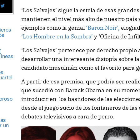
‘Los Salvajes’ sigue la estela de esas grandes
mantienen el nivel más alto de nuestro país
ejemplos como la genial
‘Baron Noir’,
elogiad
ieros
os
‘Los Hombre en la Sombra’
y ‘Oficina de Infil
‘Los Salvajes’ pertenece por derecho propio a
(
líneas
desarrollar una interesante distopía sobre la
candidato musulmán como el favorito para ga
os
uartel
A partir de esa premisa, que podría ser real
que sucedió con Barack Obama en su momen
s
moroso
introducir en los bastidores de las eleccione
desde el juego sucio de los fontaneros de las
debates televisivos a cara de perro.
sas
r un