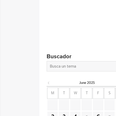
Buscador
June
2025
M
T
W
T
F
S