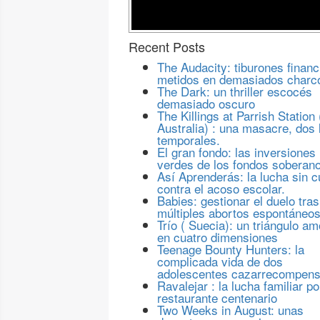
Recent Posts
The Audacity: tiburones financ
metidos en demasiados charc
The Dark: un thriller escocés
demasiado oscuro
The Killings at Parrish Station 
Australia) : una masacre, dos 
temporales.
El gran fondo: las inversiones
verdes de los fondos soberan
Así Aprenderás: la lucha sin c
contra el acoso escolar.
Babies: gestionar el duelo tras
múltiples abortos espontáneo
Trío ( Suecia): un triángulo a
en cuatro dimensiones
Teenage Bounty Hunters: la
complicada vida de dos
adolescentes cazarrecompen
Ravalejar : la lucha familiar po
restaurante centenario
Two Weeks in August: unas