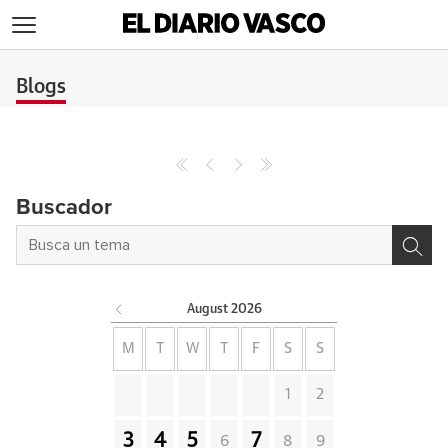
>
Blogs
Buscador
August
2026
M
T
W
T
F
S
S
1
2
3
4
5
7
6
8
9