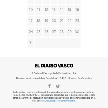
10
11
12
13
14
15
16
17
18
19
20
21
22
23
24
25
26
27
28
29
30
31
© Sociedad Vascongada de Publicaciones, S.A.
Domicilio social en Mikeletegi Pasealekua 1. 20009 - Donostia-San Sebastián
En lo posible, para la resolución de litigios en línea en materia de consumo conforme
Reglamento (UE) 524/2013, se buscará la posibilidad que la Comisión Europea facilita
como plataforma de resolución de litigios en línea y que se encuentra disponible en el
enlace
https://ec.europa.eu/consumers/odr
.