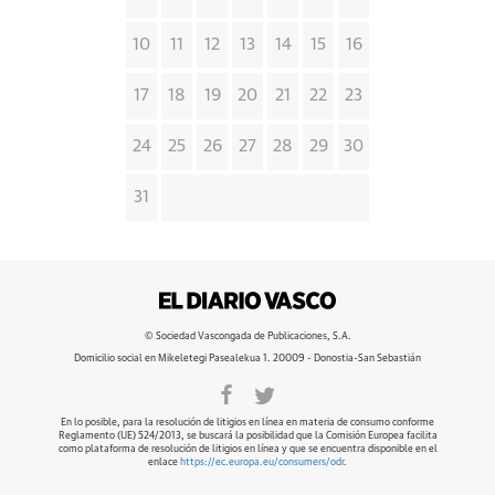
10
11
12
13
14
15
16
17
18
19
20
21
22
23
24
25
26
27
28
29
30
31
© Sociedad Vascongada de Publicaciones, S.A.
Domicilio social en Mikeletegi Pasealekua 1. 20009 - Donostia-San Sebastián
En lo posible, para la resolución de litigios en línea en materia de consumo conforme
Reglamento (UE) 524/2013, se buscará la posibilidad que la Comisión Europea facilita
como plataforma de resolución de litigios en línea y que se encuentra disponible en el
enlace
https://ec.europa.eu/consumers/odr
.