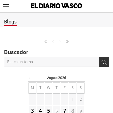
>
Blogs
Buscador
August
2026
M
T
W
T
F
S
S
1
2
3
4
5
7
8
6
9