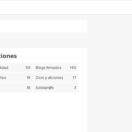
ciones
lidad
59
Blogs firmados
140
tes
19
Ocio y aficiones
17
18
Solidari@s
3