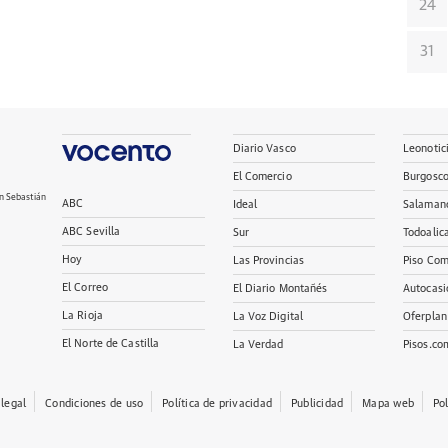
24
31
Diario Vasco
Leonotic
El Comercio
Burgosc
n Sebastián
ABC
Ideal
Salaman
ABC Sevilla
Sur
Todoalic
Hoy
Las Provincias
Piso Com
El Correo
El Diario Montañés
Autocasi
La Rioja
La Voz Digital
Oferplan
El Norte de Castilla
La Verdad
Pisos.co
 legal
Condiciones de uso
Política de privacidad
Publicidad
Mapa web
Po