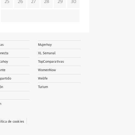
25
26
27
28
29
30
ias
Mujerhoy
onecta
XL Semanal
cahoy
TopComparativas
ante
WomenNow
partido
Welife
ón
Turium
m
lítica de cookies