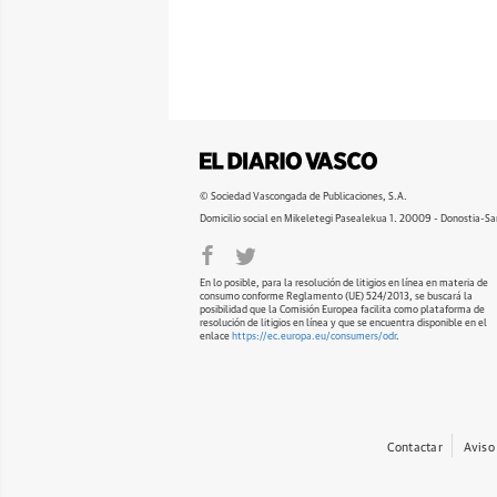
© Sociedad Vascongada de Publicaciones, S.A.
Domicilio social en Mikeletegi Pasealekua 1. 20009 - Donostia-Sa
En lo posible, para la resolución de litigios en línea en materia de
consumo conforme Reglamento (UE) 524/2013, se buscará la
posibilidad que la Comisión Europea facilita como plataforma de
resolución de litigios en línea y que se encuentra disponible en el
enlace
https://ec.europa.eu/consumers/odr
.
Contactar
Aviso