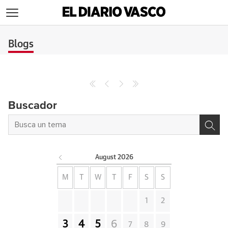
>
Blogs
Buscador
August
2026
M
T
W
T
F
S
S
1
2
3
4
5
6
7
8
9