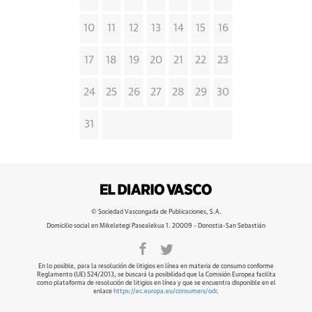
10
11
12
13
14
15
16
17
18
19
20
21
22
23
24
25
26
27
28
29
30
31
© Sociedad Vascongada de Publicaciones, S.A.
Domicilio social en Mikeletegi Pasealekua 1. 20009 - Donostia-San Sebastián
En lo posible, para la resolución de litigios en línea en materia de consumo conforme
Reglamento (UE) 524/2013, se buscará la posibilidad que la Comisión Europea facilita
como plataforma de resolución de litigios en línea y que se encuentra disponible en el
enlace
https://ec.europa.eu/consumers/odr
.