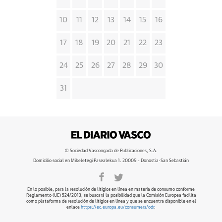
10
11
12
13
14
15
16
17
18
19
20
21
22
23
24
25
26
27
28
29
30
31
© Sociedad Vascongada de Publicaciones, S.A.
Domicilio social en Mikeletegi Pasealekua 1. 20009 - Donostia-San Sebastián
En lo posible, para la resolución de litigios en línea en materia de consumo conforme
Reglamento (UE) 524/2013, se buscará la posibilidad que la Comisión Europea facilita
como plataforma de resolución de litigios en línea y que se encuentra disponible en el
enlace
https://ec.europa.eu/consumers/odr
.