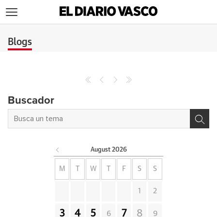
>
Blogs
Buscador
August
2026
M
T
W
T
F
S
S
1
2
3
4
5
7
8
6
9