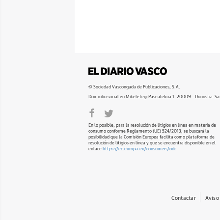
© Sociedad Vascongada de Publicaciones, S.A.
Domicilio social en Mikeletegi Pasealekua 1. 20009 - Donostia-Sa
En lo posible, para la resolución de litigios en línea en materia de
consumo conforme Reglamento (UE) 524/2013, se buscará la
posibilidad que la Comisión Europea facilita como plataforma de
resolución de litigios en línea y que se encuentra disponible en el
enlace
https://ec.europa.eu/consumers/odr
.
Contactar
Aviso