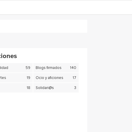
ciones
lidad
59
Blogs firmados
140
tes
19
Ocio y aficiones
17
18
Solidari@s
3