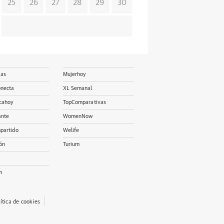
25
26
27
28
29
30
ias
Mujerhoy
onecta
XL Semanal
cahoy
TopComparativas
ante
WomenNow
partido
Welife
ón
Turium
m
lítica de cookies