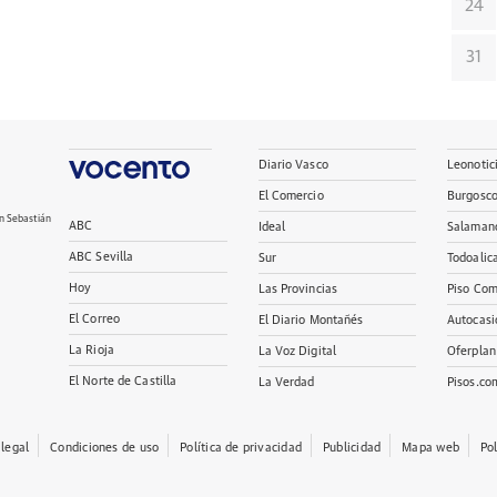
24
31
Diario Vasco
Leonotic
El Comercio
Burgosc
n Sebastián
ABC
Ideal
Salaman
ABC Sevilla
Sur
Todoalic
Hoy
Las Provincias
Piso Com
El Correo
El Diario Montañés
Autocasi
La Rioja
La Voz Digital
Oferplan
El Norte de Castilla
La Verdad
Pisos.co
 legal
Condiciones de uso
Política de privacidad
Publicidad
Mapa web
Po