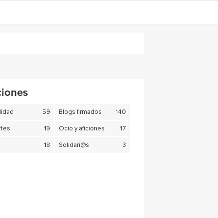
ciones
lidad
59
Blogs firmados
140
tes
19
Ocio y aficiones
17
18
Solidari@s
3