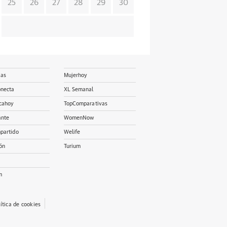
25
26
27
28
29
30
ias
Mujerhoy
onecta
XL Semanal
cahoy
TopComparativas
ante
WomenNow
partido
Welife
ón
Turium
m
lítica de cookies