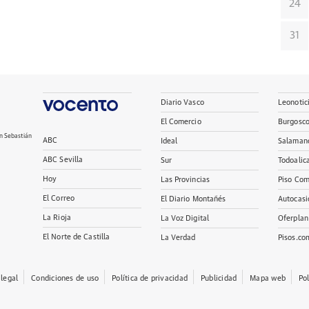
24
31
Diario Vasco
Leonotic
El Comercio
Burgosc
n Sebastián
ABC
Ideal
Salaman
ABC Sevilla
Sur
Todoalic
Hoy
Las Provincias
Piso Com
El Correo
El Diario Montañés
Autocasi
La Rioja
La Voz Digital
Oferplan
El Norte de Castilla
La Verdad
Pisos.co
 legal
Condiciones de uso
Política de privacidad
Publicidad
Mapa web
Po