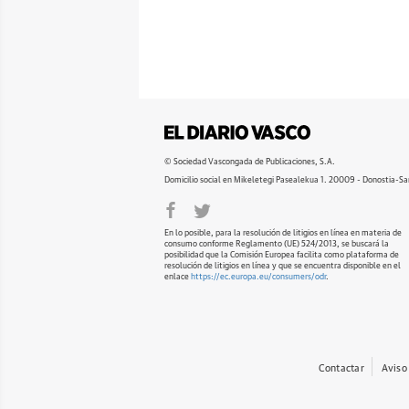
© Sociedad Vascongada de Publicaciones, S.A.
Domicilio social en Mikeletegi Pasealekua 1. 20009 - Donostia-Sa
En lo posible, para la resolución de litigios en línea en materia de
consumo conforme Reglamento (UE) 524/2013, se buscará la
posibilidad que la Comisión Europea facilita como plataforma de
resolución de litigios en línea y que se encuentra disponible en el
enlace
https://ec.europa.eu/consumers/odr
.
Contactar
Aviso