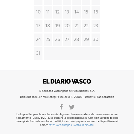
10
11
12
13
14
15
16
17
18
19
20
21
22
23
24
25
26
27
28
29
30
31
© Sociedad Vascongada de Publicaciones, S.A.
Domicilio social en Mikeletegi Pasealekua 1. 20009 - Donostia-San Sebastián
En lo posible, para la resolución de litigios en línea en materia de consumo conforme
Reglamento (UE) 524/2013, se buscará la posibilidad que la Comisión Europea facilita
como plataforma de resolución de litigios en línea y que se encuentra disponible en el
enlace
https://ec.europa.eu/consumers/odr
.