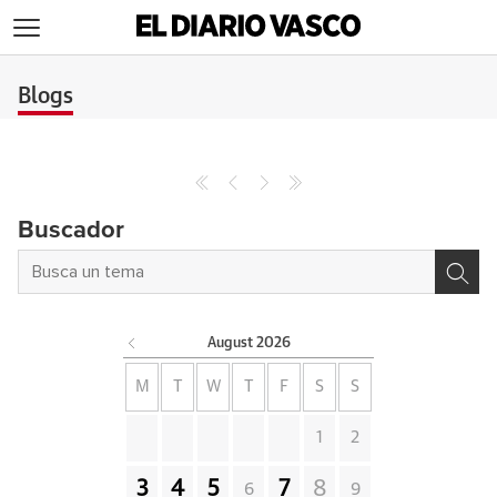
>
Blogs
Buscador
August
2026
M
T
W
T
F
S
S
1
2
3
4
5
7
8
6
9