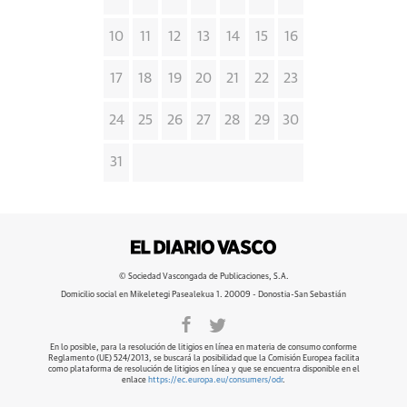
10
11
12
13
14
15
16
17
18
19
20
21
22
23
24
25
26
27
28
29
30
31
© Sociedad Vascongada de Publicaciones, S.A.
Domicilio social en Mikeletegi Pasealekua 1. 20009 - Donostia-San Sebastián
En lo posible, para la resolución de litigios en línea en materia de consumo conforme
Reglamento (UE) 524/2013, se buscará la posibilidad que la Comisión Europea facilita
como plataforma de resolución de litigios en línea y que se encuentra disponible en el
enlace
https://ec.europa.eu/consumers/odr
.