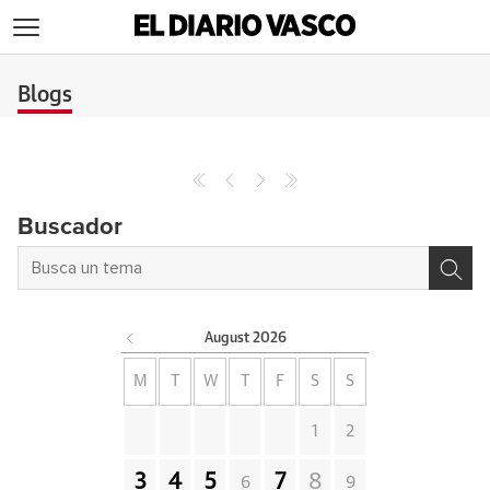
>
Blogs
Buscador
August
2026
M
T
W
T
F
S
S
1
2
3
4
5
7
8
6
9