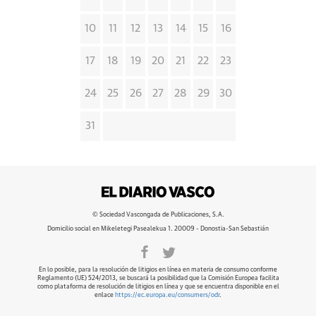
10
11
12
13
14
15
16
17
18
19
20
21
22
23
24
25
26
27
28
29
30
31
© Sociedad Vascongada de Publicaciones, S.A.
Domicilio social en Mikeletegi Pasealekua 1. 20009 - Donostia-San Sebastián
En lo posible, para la resolución de litigios en línea en materia de consumo conforme
Reglamento (UE) 524/2013, se buscará la posibilidad que la Comisión Europea facilita
como plataforma de resolución de litigios en línea y que se encuentra disponible en el
enlace
https://ec.europa.eu/consumers/odr
.