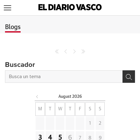
>
Blogs
Buscador
August
2026
M
T
W
T
F
S
S
1
2
3
4
5
6
7
8
9